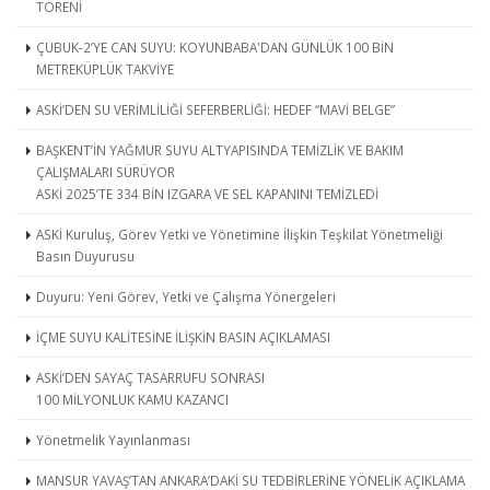
TÖRENİ
ÇUBUK-2’YE CAN SUYU: KOYUNBABA'DAN GÜNLÜK 100 BİN
METREKÜPLÜK TAKVİYE
ASKİ’DEN SU VERİMLİLİĞİ SEFERBERLİĞİ: HEDEF “MAVİ BELGE”
BAŞKENT’İN YAĞMUR SUYU ALTYAPISINDA TEMİZLİK VE BAKIM
ÇALIŞMALARI SÜRÜYOR
ASKİ 2025’TE 334 BİN IZGARA VE SEL KAPANINI TEMİZLEDİ
ASKİ Kuruluş, Görev Yetki ve Yönetimine İlişkin Teşkilat Yönetmeliği
Basın Duyurusu
Duyuru: Yeni Görev, Yetki ve Çalışma Yönergeleri
İÇME SUYU KALİTESİNE İLİŞKİN BASIN AÇIKLAMASI
ASKİ’DEN SAYAÇ TASARRUFU SONRASI
100 MİLYONLUK KAMU KAZANCI
Yönetmelik Yayınlanması
MANSUR YAVAŞ’TAN ANKARA’DAKİ SU TEDBİRLERİNE YÖNELİK AÇIKLAMA