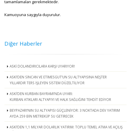
tamamlamaları gerekmektedir.
Kamuoyuna saygıyla duyurulur.
Diğer Haberler
ASKİ DOLANDIRICILARA KARŞI UYARIYOR!
ASKİ’DEN SİNCAN VE ETİMESGUT’UN SU ALTYAPISINA NEŞTER
YILLARDIR TERS İŞLEYEN SİSTEM DÜZELTİLİYOR
ASKİ’DEN KURBAN BAYRAMI’NDA UYARI:
KURBAN ATIKLARI ALTYAPIYI VE HALK SAĞLIĞINI TEHDİT EDİYOR
BEYPAZARI’NIN SU ALTYAPISI GÜÇLENİYOR: 3 NOKTADA DEV YATIRIM
AYDA 259 BİN METREKÜP SU GETİRECEK
ASKİ’DEN 1,1 MİLYAR DOLARLIK YATIRIM: TOPLU TEMEL ATMA VE AÇILIŞ