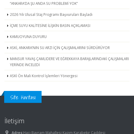
“ANKARA’DA ŞU ANDA SU PROBLEMİ YOK”
2026 Yılı Ulusal Staj Programı Başvuruları Başladı
İÇME SUYU KALİTESİNE İLİŞKİN BASIN AÇIKLAMASI
KAMUOYUNA DUYURU
ASKİ, ANKARA’NIN SU ARZI İÇİN ÇALIŞMALARINI SÜRDÜRÜYOR
MANSUR YAVAŞ ÇAMLIDERE VE EĞREKKAYA BARAJLARINDAKİ ÇALIŞMALARI
YERİNDE İNCELEDİ
ASKİ Ön Mali Kontrol İşlemleri Yönergesi
Site Haritası
İletişim
Adres:
Hacı Bayram Mahallesi Kazım Karabekir Caddesi