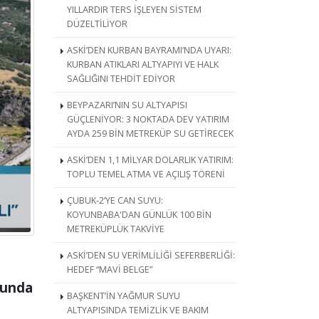
YILLARDIR TERS İŞLEYEN SİSTEM
DÜZELTİLİYOR
ASKİ’DEN KURBAN BAYRAMI’NDA UYARI:
KURBAN ATIKLARI ALTYAPIYI VE HALK
SAĞLIĞINI TEHDİT EDİYOR
BEYPAZARI’NIN SU ALTYAPISI
GÜÇLENİYOR: 3 NOKTADA DEV YATIRIM
AYDA 259 BİN METREKÜP SU GETİRECEK
ASKİ’DEN 1,1 MİLYAR DOLARLIK YATIRIM:
TOPLU TEMEL ATMA VE AÇILIŞ TÖRENİ
ÇUBUK-2’YE CAN SUYU:
KOYUNBABA'DAN GÜNLÜK 100 BİN
METREKÜPLÜK TAKVİYE
ASKİ’DEN SU VERİMLİLİĞİ SEFERBERLİĞİ:
HEDEF “MAVİ BELGE”
munda
BAŞKENT’İN YAĞMUR SUYU
ALTYAPISINDA TEMİZLİK VE BAKIM