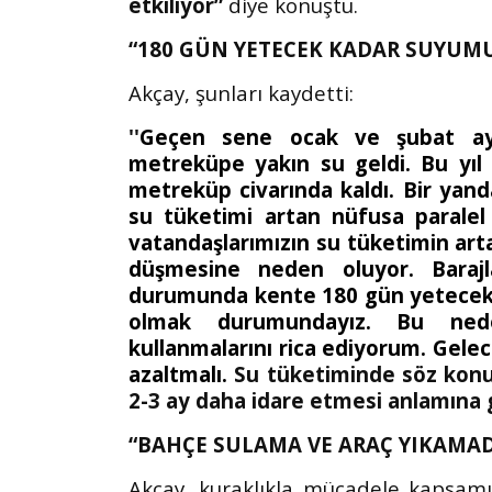
etkiliyor”
diye konuştu.
“180 GÜN YETECEK KADAR SUYUMU
Akçay, şunları kaydetti:
''
Geçen sene ocak ve şubat ayla
metreküpe yakın su geldi. Bu yıl
metreküp civarında kaldı. Bir yan
su tüketimi artan nüfusa paralel 
vatandaşlarımızın su tüketimin ar
düşmesine neden oluyor. Barajl
durumunda kente 180 gün yetecek 
olmak durumundayız.
Bu nede
kullanmalarını rica ediyorum.
Gelec
azaltmalı.
Su tüketiminde söz konu
2-3 ay daha idare etmesi anlamına ge
“BAHÇE SULAMA VE ARAÇ YIKAMA
Akçay, kuraklıkla mücadele kapsamın