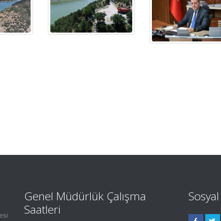
Genel Müdürlük Çalışma
Sosya
Saatleri
esi