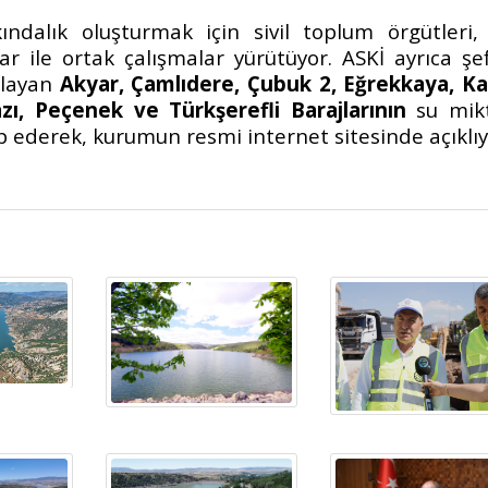
kındalık oluşturmak için
sivil toplum örgütleri,
 ile ortak çalışmalar yürütüyor. ASKİ ayrıca şef
ğlayan
Akyar, Çamlıdere, Çubuk 2, Eğrekkaya, Kar
ı, Peçenek ve Türkşerefli Barajlarının
su mikt
akip ederek, kurumun resmi internet sitesinde açıklıy