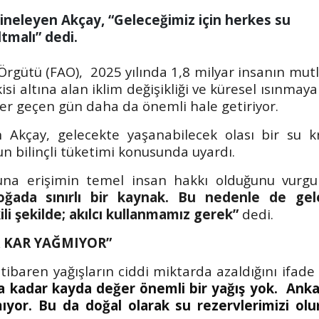
 yineleyen Akçay, “Geleceğimiz için herkes su
tmalı” dedi.
 Örgütü (FAO),
2025 yılında 1,8 milyar insanın mut
kisi altına alan iklim değişikliği ve küresel ısınmaya
her geçen gün daha da önemli hale getiriyor.
kçay, gelecekte yaşanabilecek olası bir su kr
un bilinçli tüketimi konusunda uyardı.
uyuna erişimin temel insan hakkı olduğunu vurgu
ğada sınırlı bir kaynak.
Bu nedenle de gel
li şekilde; akılcı kullanmamız gerek”
dedi.
R KAR YAĞMIYOR”
itibaren yağışların ciddi miktarda azaldığını ifad
na kadar kayda değer önemli bir yağış yok.
Anka
ıyor. Bu da doğal olarak su rezervlerimizi ol