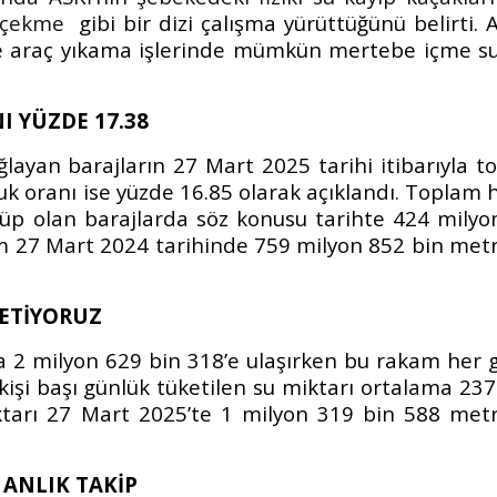
i çekme
gibi bir dizi çalışma yürüttüğünü belirti. 
e araç yıkama işlerinde mümkün mertebe içme s
I YÜZDE 17.38
layan barajların 27 Mart 2025 tarihi itibarıyla t
luk oranı ise yüzde 16.85 olarak açıklandı. Toplam
üp olan barajlarda söz konusu tarihte 424 milyo
m 27 Mart 2024 tarihinde 759 milyon 852 bin met
KETİYORUZ
a 2 milyon 629 bin 318’e ulaşırken bu rakam her 
kişi başı günlük tüketilen su miktarı ortalama 237 
ktarı 27 Mart 2025’te 1 milyon 319 bin 588 met
 ANLIK TAKİP