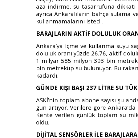
aza indirme, su tasarrufuna dikkat
ayrıca Ankaralıların b
ahçe sulama v
kullanmamalarını istedi.
BARAJLARIN AKTİF DOLULUK ORAN
Ankara’ya içme ve kullanma suyu sağ
doluluk oranı yüzde 26.76, aktif dolu
1 milyar 585 milyon 393 bin metrek
bin metreküp su bulunuyor. Bu raka
kadardı.
GÜNDE KİŞİ BAŞI 237 LİTRE SU TÜ
ASKİ’nin toplam abone sayısı şu and
gün artıyor. Verilere göre Ankara’da 
Kente verilen günlük toplam su mi
oldu.
DİJİTAL SENSÖRLER İLE BARAJLARA