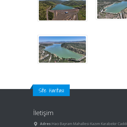
Site Haritası
İletişim
Adres:
Hacı Bayram Mahallesi Kazım Karabekir Cadd