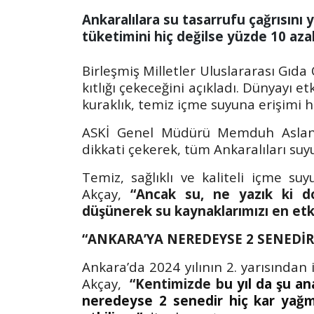
Ankaralılara su tasarrufu çağrısını
tüketimini hiç değilse yüzde 10 azal
Birleşmiş Milletler Uluslararası Gıda
kıtlığı çekeceğini açıkladı. Dünyayı et
kuraklık, temiz içme suyuna erişimi 
ASKİ Genel Müdürü Memduh Aslan A
dikkati çekerek, tüm Ankaralıları suy
Temiz, sağlıklı ve kaliteli içme s
Akçay,
“Ancak su, ne yazık ki do
düşünerek su kaynaklarımızı en etki
“ANKARA’YA NEREDEYSE 2 SENEDİ
Ankara’da 2024 yılının 2. yarısından 
Akçay,
“Kentimizde b
u yıl da şu a
neredeyse 2 senedir hiç kar yağm