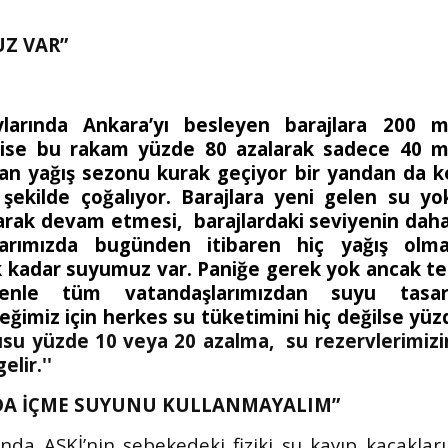
Z VAR”
rında Ankara’yı besleyen barajlara 200 m
 ise bu rakam yüzde 80 azalarak sadece 40 m
dan yağış sezonu kurak geçiyor bir yandan da k
şekilde çoğalıyor. Barajlara yeni gelen su yo
tarak devam etmesi,
barajlardaki seviyenin daha
arımızda bugünden itibaren hiç yağış olm
kadar suyumuz var. Paniğe gerek yok ancak ted
nle tüm vatandaşlarımızdan suyu tasarr
eğimiz için herkes su tüketimini hiç değilse yüz
su yüzde 10 veya 20 azalma,
su rezervlerimizi
lir.''
DA İÇME SUYUNU KULLANMAYALIM”
da ASKİ’nin şebekedeki fiziki su kayıp kaçakları