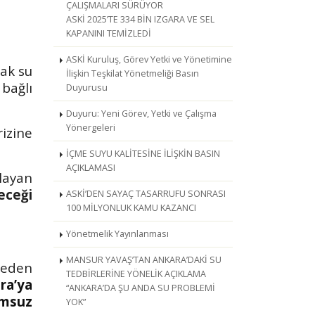
ÇALIŞMALARI SÜRÜYOR
ASKİ 2025’TE 334 BİN IZGARA VE SEL
KAPANINI TEMİZLEDİ
ASKİ Kuruluş, Görev Yetki ve Yönetimine
lak su
İlişkin Teşkilat Yönetmeliği Basın
 bağlı
Duyurusu
Duyuru: Yeni Görev, Yetki ve Çalışma
Yönergeleri
izine
İÇME SUYU KALİTESİNE İLİŞKİN BASIN
AÇIKLAMASI
layan
eceği
ASKİ’DEN SAYAÇ TASARRUFU SONRASI
100 MİLYONLUK KAMU KAZANCI
Yönetmelik Yayınlanması
MANSUR YAVAŞ’TAN ANKARA’DAKİ SU
e eden
TEDBİRLERİNE YÖNELİK AÇIKLAMA
ra’ya
“ANKARA’DA ŞU ANDA SU PROBLEMİ
umsuz
YOK”