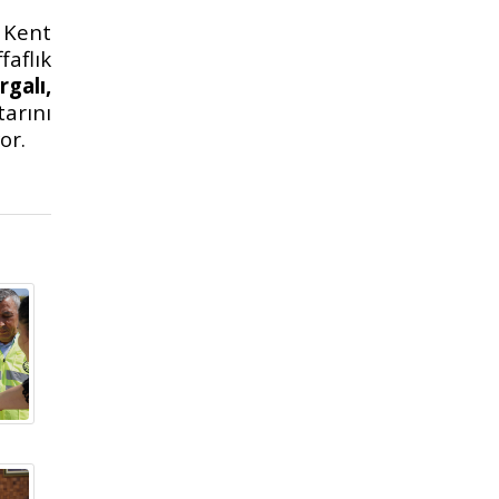
 Kent
faflık
galı,
arını
or.