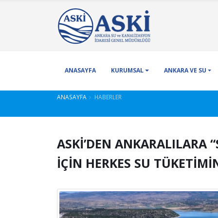
ANASAYFA
KURUMSAL
ANKARA VE SU
ANASAYFA
HABERLER
ASKİ’DEN ANKARALILARA “
İÇİN HERKES SU TÜKETİMİ