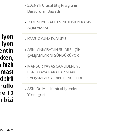
2026 Yılı Ulusal Staj Programı
Başvuruları Başladı
İÇME SUYU KALİTESİNE İLİŞKİN BASIN
AÇIKLAMASI
ilyon
KAMUOYUNA DUYURU
ilyon
entin
ASKİ, ANKARA’NIN SU ARZI İÇİN
ÇALIŞMALARINI SÜRDÜRÜYOR
kken,
 hızlı
MANSUR YAVAŞ ÇAMLIDERE VE
aması
EĞREKKAYA BARAJLARINDAKİ
birli
ÇALIŞMALARI YERİNDE İNCELEDİ
uflu
ASKİ Ön Mali Kontrol İşlemleri
de 10
Yönergesi
n bizi
nı en