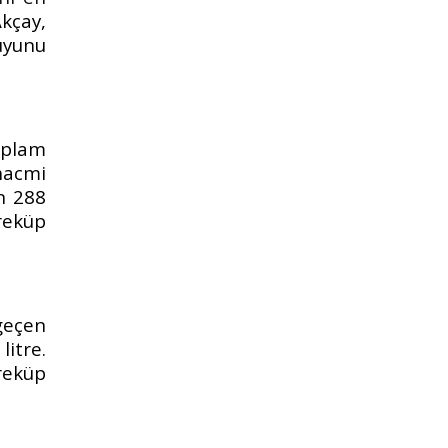
Akçay,
uyunu
oplam
 hacmi
n 288
reküp
geçen
litre.
reküp