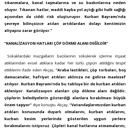
tıkanmalara, kanal taşmalarına ve su baskınlarına neden
oluyor. Tıkanan hatlar, maddi kayba yol açtığı gibi halk sağlığı
açısından da ciddi risk oluşturuyor. Kurban Bayramı’nda
çevreye bilinçsizce atılan artıklardan dolayı kentimizin
altyapısı zarar görüyor.”
“KANALİZASYON HATLARI ÇÖP DÖKME ALANI DEĞİLDİR”
Sokaklardaki mazgalların bazılarının sökülerek içlerine inşaat
atıklarından evsel atıklara kadar her türlü çöpün atıldığını tespit
ettiklerini ifade eden Akçay,
“Araba lastikleri, çöp torbaları, boş
damacanalar, hafriyat atıkları aklınıza ne gelirse maalesef
atılıyor. Kurban Bayramı’nda bu tabloya bir de kurban atıkları
ekleniyor. Kanalizasyon alanları çöp dökme alanı değildir;
çöplerin belediyelerin gösterdiği alanlara bırakılması büyük
önem taşıyor”
diye konuştu. Akçay,
“Vatandaşlarımızdan kurban
atıkları konusunda duyarlı olmalarını, kurban atıklarını,
kurban kesim yerlerinde gösterilen uygun yerlere
bırakmalarını istiyoruz. Çöpleri kanal hatlarına atmamalarını,