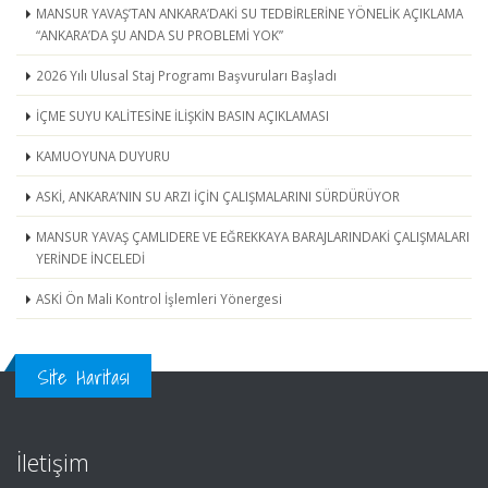
MANSUR YAVAŞ’TAN ANKARA’DAKİ SU TEDBİRLERİNE YÖNELİK AÇIKLAMA
“ANKARA’DA ŞU ANDA SU PROBLEMİ YOK”
2026 Yılı Ulusal Staj Programı Başvuruları Başladı
İÇME SUYU KALİTESİNE İLİŞKİN BASIN AÇIKLAMASI
KAMUOYUNA DUYURU
ASKİ, ANKARA’NIN SU ARZI İÇİN ÇALIŞMALARINI SÜRDÜRÜYOR
MANSUR YAVAŞ ÇAMLIDERE VE EĞREKKAYA BARAJLARINDAKİ ÇALIŞMALARI
YERİNDE İNCELEDİ
ASKİ Ön Mali Kontrol İşlemleri Yönergesi
Site Haritası
İletişim