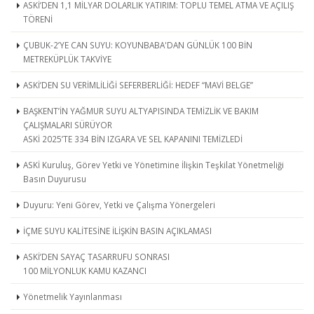
ASKİ’DEN 1,1 MİLYAR DOLARLIK YATIRIM: TOPLU TEMEL ATMA VE AÇILIŞ
TÖRENİ
ÇUBUK-2’YE CAN SUYU: KOYUNBABA'DAN GÜNLÜK 100 BİN
METREKÜPLÜK TAKVİYE
ASKİ’DEN SU VERİMLİLİĞİ SEFERBERLİĞİ: HEDEF “MAVİ BELGE”
BAŞKENT’İN YAĞMUR SUYU ALTYAPISINDA TEMİZLİK VE BAKIM
ÇALIŞMALARI SÜRÜYOR
ASKİ 2025’TE 334 BİN IZGARA VE SEL KAPANINI TEMİZLEDİ
ASKİ Kuruluş, Görev Yetki ve Yönetimine İlişkin Teşkilat Yönetmeliği
Basın Duyurusu
Duyuru: Yeni Görev, Yetki ve Çalışma Yönergeleri
İÇME SUYU KALİTESİNE İLİŞKİN BASIN AÇIKLAMASI
ASKİ’DEN SAYAÇ TASARRUFU SONRASI
100 MİLYONLUK KAMU KAZANCI
Yönetmelik Yayınlanması