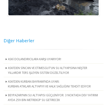
Diğer Haberler
ASKİ DOLANDIRICILARA KARŞI UYARIYOR!
ASKİ’DEN SİNCAN VE ETİMESGUT’UN SU ALTYAPISINA NEŞTER
YILLARDIR TERS İŞLEYEN SİSTEM DÜZELTİLİYOR
ASKİ’DEN KURBAN BAYRAMI’NDA UYARI:
KURBAN ATIKLARI ALTYAPIYI VE HALK SAĞLIĞINI TEHDİT EDİYOR
BEYPAZARI’NIN SU ALTYAPISI GÜÇLENİYOR: 3 NOKTADA DEV YATIRIM
AYDA 259 BİN METREKÜP SU GETİRECEK