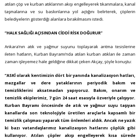
atılan çöp ve kurban atıklarının akışı engelleyerek tıkanmalara, kanal
taşmalarına ve su baskınlarına yol açtığını belirterek, çöplerin
belediyelerin gösterdiği alanlara bırakılmasını istedi.
“HALK SAĞLIĞI AÇISINDAN CİDDİ RİSK DOĞURUR”
Ankara’nın atık ve yağmur suyunu toplayarak arıtma tesislerine
ileten hatların, Kurban Bayramı’nda atılan kurban atıkları ile zaman
zaman işleyemez hale geldiğine dikkat çeken Akçay, şöyle konuştu:
“ASKİ olarak kentimizin dört bir yanında kanalizasyon hatları,
mazgallar ve dere yataklarının periyodik bakım ve
temizliklerini aksatmadan yapıyoruz. Bakım, onarım ve
temizlik ekiplerimiz, 7 gün 24 saat esasıyla özveriyle çalışıyor.
Kurban Bayramı öncesinde de atık ve yağmur suyu taşıyan
kanallarda son teknolojiyle üretilen araçlarla kapsamlı bir
temizlik çalışması yaparak tüm önlemleri aldık. Ancak ne yazık
ki bazı vatandaşlarımız kanalizasyon hatlarını çöplük gibi
kullanıyor. Atılan çöpler akışı engelleyerek kısa sürede