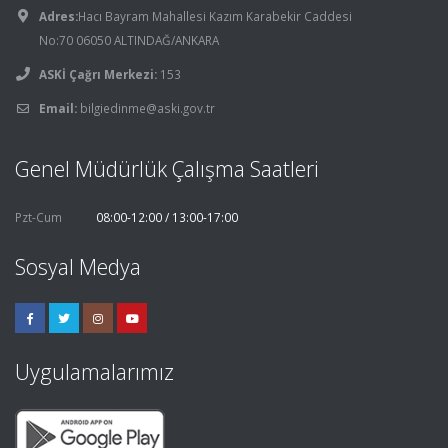
Adres:
Hacı Bayram Mahallesi Kazım Karabekir Caddesi
No:70 06050 ALTINDAĞ/ANKARA
ASKİ Çağrı Merkezi:
153
Email:
bilgiedinme@aski.gov.tr
Genel Müdürlük Çalışma Saatleri
Pzt-Cum
08:00-12:00 / 13:00-17:00
Sosyal Medya
Uygulamalarımız