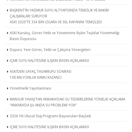
BAŞKENT’İN YAĞMUR SUYU ALTYAPISINDA TEMİZLİK VE BAKIM
ÇALIŞMALARI SÜRÜYOR
ASKİ 2025’TE 334 BİN IZGARA VE SEL KAPANINI TEMİZLEDİ
ASKİ Kuruluş, Görev Yetki ve Yönetimine İlişkin Teşkilat Yönetmeliği
Basın Duyurusu
Duyuru: Yeni Görev, Yetki ve Çalışma Yönergeleri
İÇME SUYU KALİTESİNE İLİŞKİN BASIN AÇIKLAMASI
ASKİ’DEN SAYAÇ TASARRUFU SONRASI
100 MİLYONLUK KAMU KAZANCI
Yönetmelik Yayınlanması
MANSUR YAVAŞ’TAN ANKARA’DAKİ SU TEDBİRLERİNE YÖNELİK AÇIKLAMA
“ANKARA’DA ŞU ANDA SU PROBLEMİ YOK”
2026 Yılı Ulusal Staj Programı Başvuruları Başladı
İÇME SUYU KALİTESİNE İLİŞKİN BASIN AÇIKLAMASI