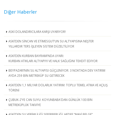
Diğer Haberler
ASKİ DOLANDIRICILARA KARŞI UYARIYOR!
ASKİ’DEN SİNCAN VE ETİMESGUT’UN SU ALTYAPISINA NEŞTER
YILLARDIR TERS İŞLEYEN SİSTEM DÜZELTİLİYOR
ASKİ’DEN KURBAN BAYRAMI’NDA UYARI:
KURBAN ATIKLARI ALTYAPIYI VE HALK SAĞLIĞINI TEHDİT EDİYOR
BEYPAZARI’NIN SU ALTYAPISI GÜÇLENİYOR: 3 NOKTADA DEV YATIRIM
AYDA 259 BİN METREKÜP SU GETİRECEK
ASKİ’DEN 1,1 MİLYAR DOLARLIK YATIRIM: TOPLU TEMEL ATMA VE AÇILIŞ
TÖRENİ
ÇUBUK-2’YE CAN SUYU: KOYUNBABA'DAN GÜNLÜK 100 BİN
METREKÜPLÜK TAKVİYE
ASKİ’DEN SU VERİMLİLİĞİ SEFERBERLİĞİ: HEDEF “MAVİ BELGE”