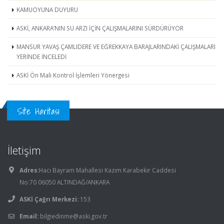
KAMUOYUNA DUYURU
ASKİ, ANKARA’NIN SU ARZI İÇİN ÇALIŞMALARINI SÜRDÜRÜYOR
MANSUR YAVAŞ ÇAMLIDERE VE EĞREKKAYA BARAJLARINDAKİ ÇALIŞMALARI
YERİNDE İNCELEDİ
ASKİ Ön Mali Kontrol İşlemleri Yönergesi
Site Haritası
İletişim
Adres:
Hacı Bayram Mahallesi Kazım Karabekir Caddesi
No:70 06050 ALTINDAĞ/ANKARA
ASKİ Çağrı Merkezi:
153
Email:
bilgiedinme@aski.gov.tr