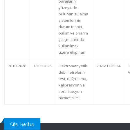
barajların
yüzeyinde
bulunan su alma
sistemlerinin
durum tespiti,
bakım ve onarım
çalışmalarında
kullanılmak
üzere ekipman
28.07.2026
18.08.2026
Elektromanyetik
2026/1326834
H
debimetrelerin
A
test, doğrulama,
kalibrasyon ve
sertifikasyon
hizmet alımı
Site Haritası