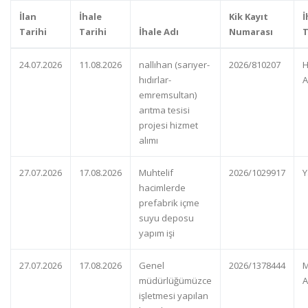
İlan
İhale
Kik Kayıt
İ
Tarihi
Tarihi
İhale Adı
Numarası
24.07.2026
11.08.2026
nallıhan (sarıyer-
2026/810207
H
hıdırlar-
A
emremsultan)
arıtma tesisi
projesi hizmet
alımı
27.07.2026
17.08.2026
Muhtelif
2026/1029917
Y
hacimlerde
prefabrik içme
suyu deposu
yapım işi
27.07.2026
17.08.2026
Genel
2026/1378444
M
müdürlüğümüzce
A
işletmesi yapılan