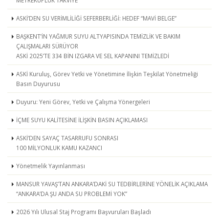
ASKİ’DEN SU VERİMLİLİĞİ SEFERBERLİĞİ: HEDEF “MAVİ BELGE”
BAŞKENT’İN YAĞMUR SUYU ALTYAPISINDA TEMİZLİK VE BAKIM
ÇALIŞMALARI SÜRÜYOR
ASKİ 2025’TE 334 BİN IZGARA VE SEL KAPANINI TEMİZLEDİ
ASKİ Kuruluş, Görev Yetki ve Yönetimine İlişkin Teşkilat Yönetmeliği
Basın Duyurusu
Duyuru: Yeni Görev, Yetki ve Çalışma Yönergeleri
İÇME SUYU KALİTESİNE İLİŞKİN BASIN AÇIKLAMASI
ASKİ’DEN SAYAÇ TASARRUFU SONRASI
100 MİLYONLUK KAMU KAZANCI
Yönetmelik Yayınlanması
MANSUR YAVAŞ’TAN ANKARA’DAKİ SU TEDBİRLERİNE YÖNELİK AÇIKLAMA
“ANKARA’DA ŞU ANDA SU PROBLEMİ YOK”
2026 Yılı Ulusal Staj Programı Başvuruları Başladı