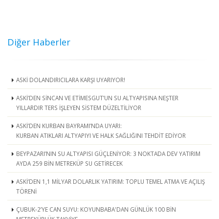
Diğer Haberler
ASKİ DOLANDIRICILARA KARŞI UYARIYOR!
ASKİ’DEN SİNCAN VE ETİMESGUT’UN SU ALTYAPISINA NEŞTER
YILLARDIR TERS İŞLEYEN SİSTEM DÜZELTİLİYOR
ASKİ’DEN KURBAN BAYRAMI’NDA UYARI:
KURBAN ATIKLARI ALTYAPIYI VE HALK SAĞLIĞINI TEHDİT EDİYOR
BEYPAZARI’NIN SU ALTYAPISI GÜÇLENİYOR: 3 NOKTADA DEV YATIRIM
AYDA 259 BİN METREKÜP SU GETİRECEK
ASKİ’DEN 1,1 MİLYAR DOLARLIK YATIRIM: TOPLU TEMEL ATMA VE AÇILIŞ
TÖRENİ
ÇUBUK-2’YE CAN SUYU: KOYUNBABA'DAN GÜNLÜK 100 BİN
METREKÜPLÜK TAKVİYE