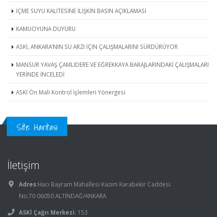
İÇME SUYU KALİTESİNE İLİŞKİN BASIN AÇIKLAMASI
KAMUOYUNA DUYURU
ASKİ, ANKARA’NIN SU ARZI İÇİN ÇALIŞMALARINI SÜRDÜRÜYOR
MANSUR YAVAŞ ÇAMLIDERE VE EĞREKKAYA BARAJLARINDAKİ ÇALIŞMALARI
YERİNDE İNCELEDİ
ASKİ Ön Mali Kontrol İşlemleri Yönergesi
Site Haritası
İletişim
Adres:
Hacı Bayram Mahallesi Kazım Karabekir Caddesi
No:70 06050 ALTINDAĞ/ANKARA
ASKİ Çağrı Merkezi:
153