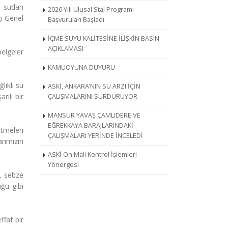
a sudan
2026 Yılı Ulusal Staj Programı
ğı Genel
Başvuruları Başladı
İÇME SUYU KALİTESİNE İLİŞKİN BASIN
AÇIKLAMASI
elgeler
KAMUOYUNA DUYURU
lıklı su
ASKİ, ANKARA’NIN SU ARZI İÇİN
rılı bir
ÇALIŞMALARINI SÜRDÜRÜYOR
MANSUR YAVAŞ ÇAMLIDERE VE
EĞREKKAYA BARAJLARINDAKİ
etmeleri
ÇALIŞMALARI YERİNDE İNCELEDİ
arımızın
ASKİ Ön Mali Kontrol İşlemleri
Yönergesi
, sebze
ğu gibi
faf bir