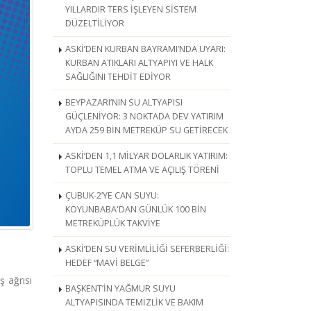
YILLARDIR TERS İŞLEYEN SİSTEM
DÜZELTİLİYOR
ASKİ’DEN KURBAN BAYRAMI’NDA UYARI:
KURBAN ATIKLARI ALTYAPIYI VE HALK
SAĞLIĞINI TEHDİT EDİYOR
BEYPAZARI’NIN SU ALTYAPISI
GÜÇLENİYOR: 3 NOKTADA DEV YATIRIM
AYDA 259 BİN METREKÜP SU GETİRECEK
ASKİ’DEN 1,1 MİLYAR DOLARLIK YATIRIM:
TOPLU TEMEL ATMA VE AÇILIŞ TÖRENİ
ÇUBUK-2’YE CAN SUYU:
KOYUNBABA'DAN GÜNLÜK 100 BİN
METREKÜPLÜK TAKVİYE
ASKİ’DEN SU VERİMLİLİĞİ SEFERBERLİĞİ:
HEDEF “MAVİ BELGE”
 ağrısı
BAŞKENT’İN YAĞMUR SUYU
ALTYAPISINDA TEMİZLİK VE BAKIM