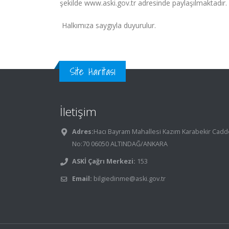
şekilde www.aski.gov.tr adresinde paylaşılmaktadır
Halkımıza saygıyla duyurulur.
Site Haritası
İletişim
Adres:
Hacı Bayram Mahallesi Kazım Karabekir Cadd
No:70 06050 ALTINDAĞ/ANKARA
ASKİ Çağrı Merkezi:
153
Email:
bilgiedinme@aski.gov.tr