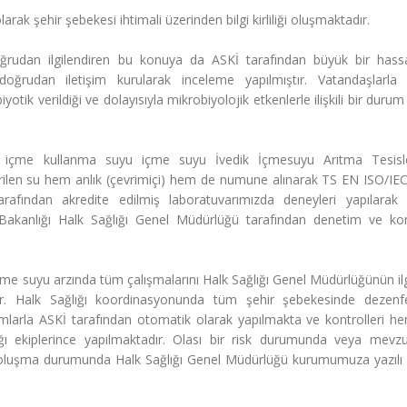
rak şehir şebekesi ihtimali üzerinden bilgi kirliliği oluşmaktadır.
oğrudan ilgilendiren bu konuya da ASKİ tarafından büyük bir hassa
a doğrudan iletişim kurularak inceleme yapılmıştır. Vatandaşlarla 
otik verildiği ve dolayısıyla mikrobiyolojik etkenlerle ilişkili bir duru
 içme kullanma suyu içme suyu İvedik İçmesuyu Arıtma Tesisl
erilen su hem anlık (çevrimiçi) hem de numune alınarak TS EN ISO/IE
fından akredite edilmiş laboratuvarımızda deneyleri yapılarak 
 Bakanlığı Halk Sağlığı Genel Müdürlüğü tarafından denetim ve kont
me suyu arzında tüm çalışmalarını Halk Sağlığı Genel Müdürlüğünün il
ir. Halk Sağlığı koordinasyonunda tüm şehir şebekesinde dezenf
ımlarla ASKİ tarafından otomatik olarak yapılmakta ve kontrolleri h
ı ekiplerince yapılmaktadır. Olası bir risk durumunda veya mevz
ik oluşma durumunda Halk Sağlığı Genel Müdürlüğü kurumumuza yazılı b