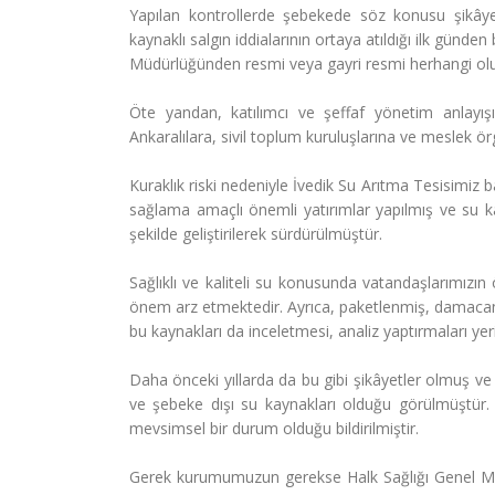
Yapılan kontrollerde şebekede söz konusu şikâyet
kaynaklı salgın iddialarının ortaya atıldığı ilk günd
Müdürlüğünden resmi veya gayri resmi herhangi olum
Öte yandan, katılımcı ve şeffaf yönetim anlayışım
Ankaralılara, sivil toplum kuruluşlarına ve meslek ör
Kuraklık riski nedeniyle İvedik Su Arıtma Tesisimiz
sağlama amaçlı önemli yatırımlar yapılmış ve su kay
şekilde geliştirilerek sürdürülmüştür.
Sağlıklı ve kaliteli su konusunda vatandaşlarımızın 
önem arz etmektedir. Ayrıca, paketlenmiş, damacana
bu kaynakları da inceletmesi, analiz yaptırmaları ye
Daha önceki yıllarda da bu gibi şikâyetler olmuş v
ve şebeke dışı su kaynakları olduğu görülmüştür.
mevsimsel bir durum olduğu bildirilmiştir.
Gerek kurumumuzun gerekse Halk Sağlığı Genel Müd