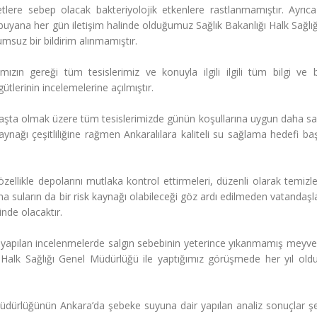
lere sebep olacak bakteriyolojik etkenlere rastlanmamıştır. Ayrıc
en buyana her gün iletişim halinde olduğumuz Sağlık Bakanlığı Halk Sağlı
suz bir bildirim alınmamıştır.
ızın gereği tüm tesislerimiz ve konuyla ilgili ilgili tüm bilgi ve b
gütlerinin incelemelerine açılmıştır.
 başta olmak üzere tüm tesislerimizde günün koşullarına uygun daha sağ
nağı çeşitliliğine rağmen Ankaralılara kaliteli su sağlama hedefi başa
özellikle depolarını mutlaka kontrol ettirmeleri, düzenli olarak temizl
 suların da bir risk kaynağı olabileceği göz ardı edilmeden vatandaşl
rinde olacaktır.
e yapılan incelenmelerde salgın sebebinin yeterince yıkanmamış meyve
 Halk Sağlığı Genel Müdürlüğü ile yaptığımız görüşmede her yıl oldu
ürlüğünün Ankara’da şebeke suyuna dair yapılan analiz sonuçlar şef