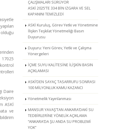
ÇALIŞMALARI SÜRÜYOR
ASKİ 2025’TE 334 BİN IZGARA VE SEL
KAPANINI TEMİZLEDİ
siyetle
ASKİ Kuruluş, Görev Yetki ve Yönetimine
yapılan
İlişkin Teşkilat Yönetmeliği Basın
m olduğu
Duyurusu
Duyuru: Yeni Görev, Yetki ve Çalışma
erinden
Yönergeleri
C 17025
kontrol
İÇME SUYU KALİTESİNE İLİŞKİN BASIN
AÇIKLAMASI
rolleri
ASKİ’DEN SAYAÇ TASARRUFU SONRASI
100 MİLYONLUK KAMU KAZANCI
gi Daire
eksiyon
Yönetmelik Yayınlanması
em ASKİ
MANSUR YAVAŞ’TAN ANKARA’DAKİ SU
uata ve
TEDBİRLERİNE YÖNELİK AÇIKLAMA
ildirim
“ANKARA’DA ŞU ANDA SU PROBLEMİ
YOK”