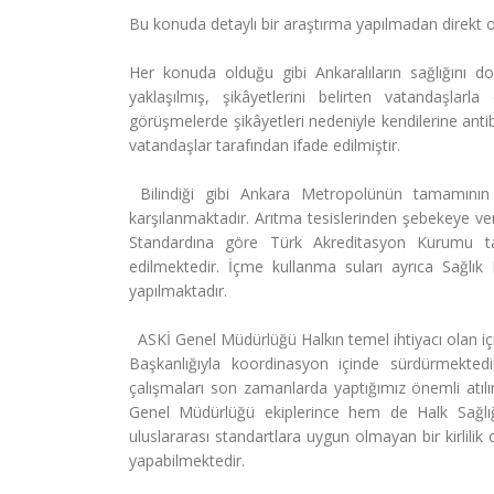
Bu konuda detaylı bir araştırma yapılmadan direkt ola
Her konuda olduğu gibi Ankaralıların sağlığını d
yaklaşılmış, şikâyetlerini belirten vatandaşlarl
görüşmelerde şikâyetleri nedeniyle kendilerine antibiy
vatandaşlar tarafından ifade edilmiştir.
Bilindiği gibi Ankara Metropolünün tamamının
karşılanmaktadır. Arıtma tesislerinden şebekeye v
Standardına göre Türk Akreditasyon Kurumu tara
edilmektedir. İçme kullanma suları ayrıca Sağlık
yapılmaktadır.
ASKİ Genel Müdürlüğü Halkın temel ihtiyacı olan iç
Başkanlığıyla koordinasyon içinde sürdürmekted
çalışmaları son zamanlarda yaptığımız önemli atıl
Genel Müdürlüğü ekiplerince hem de Halk Sağlığ
uluslararası standartlara uygun olmayan bir kirlil
yapabilmektedir.