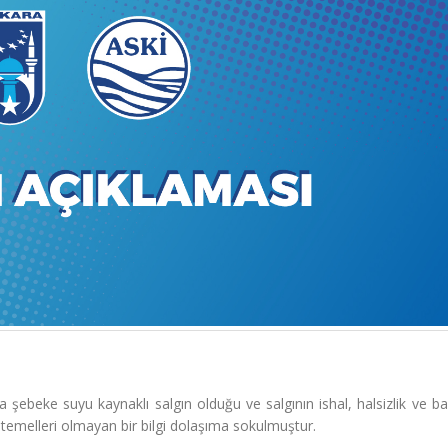
beke suyu kaynaklı salgın olduğu ve salgının ishal, halsizlik ve baş
 temelleri olmayan bir bilgi dolaşıma sokulmuştur.