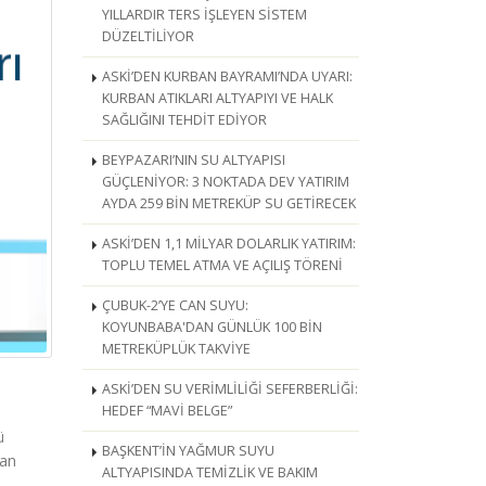
YILLARDIR TERS İŞLEYEN SİSTEM
DÜZELTİLİYOR
ASKİ’DEN KURBAN BAYRAMI’NDA UYARI:
KURBAN ATIKLARI ALTYAPIYI VE HALK
SAĞLIĞINI TEHDİT EDİYOR
BEYPAZARI’NIN SU ALTYAPISI
GÜÇLENİYOR: 3 NOKTADA DEV YATIRIM
AYDA 259 BİN METREKÜP SU GETİRECEK
ASKİ’DEN 1,1 MİLYAR DOLARLIK YATIRIM:
TOPLU TEMEL ATMA VE AÇILIŞ TÖRENİ
ÇUBUK-2’YE CAN SUYU:
KOYUNBABA'DAN GÜNLÜK 100 BİN
METREKÜPLÜK TAKVİYE
ASKİ’DEN SU VERİMLİLİĞİ SEFERBERLİĞİ:
HEDEF “MAVİ BELGE”
ü
BAŞKENT’İN YAĞMUR SUYU
nan
ALTYAPISINDA TEMİZLİK VE BAKIM