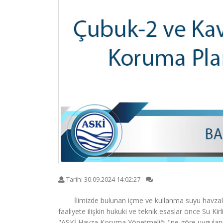
Tarih:
30.09.2024 14:02:27
İlimizde bulunan içme ve kullanma suyu havzaları
faaliyete ilişkin hukuki ve teknik esaslar önce Su K
"ASKİ Havza Koruma Yönetmeliği "ne göre uygulanm