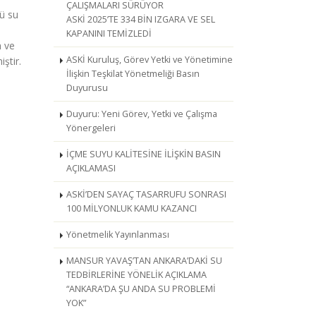
ÇALIŞMALARI SÜRÜYOR
ü su
ASKİ 2025’TE 334 BİN IZGARA VE SEL
KAPANINI TEMİZLEDİ
h ve
ASKİ Kuruluş, Görev Yetki ve Yönetimine
ştir.
İlişkin Teşkilat Yönetmeliği Basın
Duyurusu
Duyuru: Yeni Görev, Yetki ve Çalışma
Yönergeleri
İÇME SUYU KALİTESİNE İLİŞKİN BASIN
AÇIKLAMASI
ASKİ’DEN SAYAÇ TASARRUFU SONRASI
100 MİLYONLUK KAMU KAZANCI
Yönetmelik Yayınlanması
MANSUR YAVAŞ’TAN ANKARA’DAKİ SU
TEDBİRLERİNE YÖNELİK AÇIKLAMA
“ANKARA’DA ŞU ANDA SU PROBLEMİ
YOK”