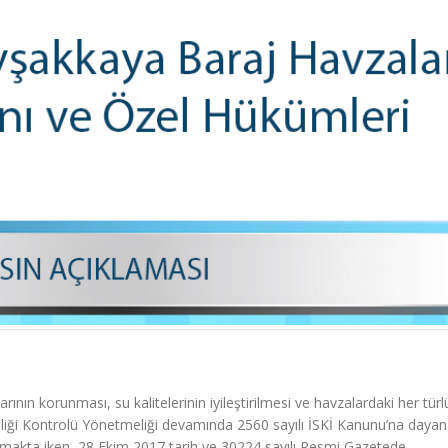
nın korunması, su kalitelerinin iyileştirilmesi ve havzalardaki her türl
irliliği Kontrolü Yönetmeliği devamında 2560 sayılı İSKİ Kanunu’na daya
akta iken, 28 Ekim 2017 tarih ve 30224 sayılı Resmi Gazetede