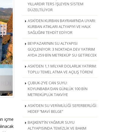
YILLARDIR TERS İŞLEYEN SİSTEM
DÜZELTİLİYOR
ASKİ’DEN KURBAN BAYRAMI’NDA UYARI:
KURBAN ATIKLARI ALTYAPIYI VE HALK
SAĞLIĞINI TEHDİT EDİYOR
BEYPAZARI’NIN SU ALTYAPISI
GÜÇLENİYOR: 3 NOKTADA DEV YATIRIM
AYDA 259 BİN METREKÜP SU GETİRECEK
ASKİ’DEN 1,1 MİLYAR DOLARLIK YATIRIM:
TOPLU TEMEL ATMA VE AÇILIŞ TÖRENİ
ÇUBUK-2’YE CAN SUYU:
KOYUNBABA'DAN GÜNLÜK 100 BİN
METREKÜPLÜK TAKVİYE
ASKİ’DEN SU VERİMLİLİĞİ SEFERBERLİĞİ:
HEDEF “MAVİ BELGE”
ın içme
BAŞKENT’İN YAĞMUR SUYU
lınacak
ALTYAPISINDA TEMİZLİK VE BAKIM