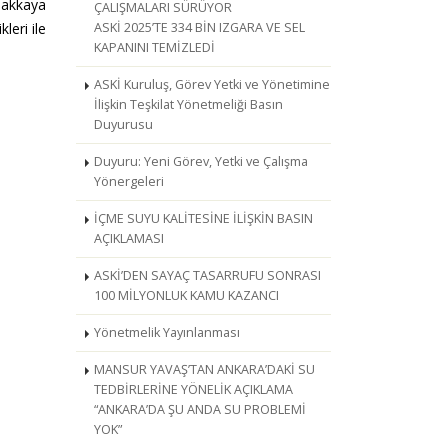
vşakkaya
ÇALIŞMALARI SÜRÜYOR
leri ile
ASKİ 2025’TE 334 BİN IZGARA VE SEL
KAPANINI TEMİZLEDİ
ASKİ Kuruluş, Görev Yetki ve Yönetimine
İlişkin Teşkilat Yönetmeliği Basın
Duyurusu
Duyuru: Yeni Görev, Yetki ve Çalışma
Yönergeleri
İÇME SUYU KALİTESİNE İLİŞKİN BASIN
AÇIKLAMASI
ASKİ’DEN SAYAÇ TASARRUFU SONRASI
100 MİLYONLUK KAMU KAZANCI
Yönetmelik Yayınlanması
MANSUR YAVAŞ’TAN ANKARA’DAKİ SU
TEDBİRLERİNE YÖNELİK AÇIKLAMA
“ANKARA’DA ŞU ANDA SU PROBLEMİ
YOK”