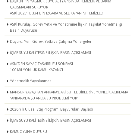
BAŞKENT’İN YAĞMUR SUYU ALTYAPISINDA TEMİZLİK VE BAKIM
ÇALIŞMALARI SÜRÜYOR
ASKİ 2025’TE 334 BİN IZGARA VE SEL KAPANINI TEMİZLEDİ
ASKİ Kuruluş, Görev Yetki ve Yönetimine İlişkin Teşkilat Yönetmeliği
Basın Duyurusu
Duyuru: Yeni Görev, Yetki ve Çalışma Yönergeleri
İÇME SUYU KALİTESİNE İLİŞKİN BASIN AÇIKLAMASI
ASKİ’DEN SAYAÇ TASARRUFU SONRASI
100 MİLYONLUK KAMU KAZANCI
Yönetmelik Yayınlanması
MANSUR YAVAŞ’TAN ANKARA’DAKİ SU TEDBİRLERİNE YÖNELİK AÇIKLAMA
“ANKARA’DA ŞU ANDA SU PROBLEMİ YOK”
2026 Yılı Ulusal Staj Programı Başvuruları Başladı
İÇME SUYU KALİTESİNE İLİŞKİN BASIN AÇIKLAMASI
KAMUOYUNA DUYURU