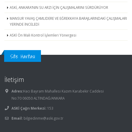
ASKİ, ANKARA’NIN SU ARZI İÇİN ÇALIŞMALARINI SÜRDÜRÜYOR
MANSUR YAVAŞ ÇAMLIDERE VE EĞREKKAYA BARAJLARINDAKİ ÇALIŞMALARI
YERİNDE İNCELEDİ
ASKİ Ön Mali Kontrol İşlemleri Yönergesi
Site Haritası
İletişim
Adres:
Hacı Bayram Mahallesi Kazım Karabekir Caddesi
No:70 06050 ALTINDAĞ/ANKARA
ASKİ Çağrı Merkezi:
153
Email:
bilgiedinme@aski.gov.tr