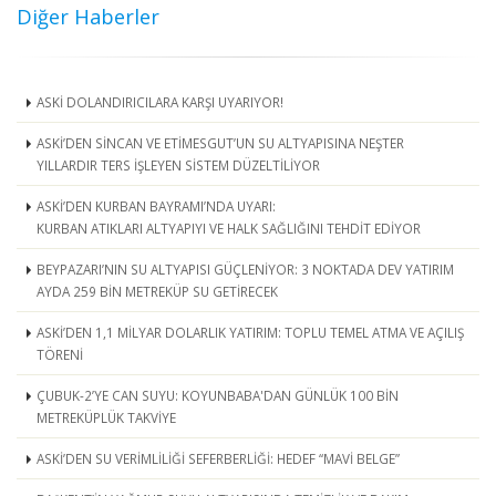
Diğer Haberler
ASKİ DOLANDIRICILARA KARŞI UYARIYOR!
ASKİ’DEN SİNCAN VE ETİMESGUT’UN SU ALTYAPISINA NEŞTER
YILLARDIR TERS İŞLEYEN SİSTEM DÜZELTİLİYOR
ASKİ’DEN KURBAN BAYRAMI’NDA UYARI:
KURBAN ATIKLARI ALTYAPIYI VE HALK SAĞLIĞINI TEHDİT EDİYOR
BEYPAZARI’NIN SU ALTYAPISI GÜÇLENİYOR: 3 NOKTADA DEV YATIRIM
AYDA 259 BİN METREKÜP SU GETİRECEK
ASKİ’DEN 1,1 MİLYAR DOLARLIK YATIRIM: TOPLU TEMEL ATMA VE AÇILIŞ
TÖRENİ
ÇUBUK-2’YE CAN SUYU: KOYUNBABA'DAN GÜNLÜK 100 BİN
METREKÜPLÜK TAKVİYE
ASKİ’DEN SU VERİMLİLİĞİ SEFERBERLİĞİ: HEDEF “MAVİ BELGE”