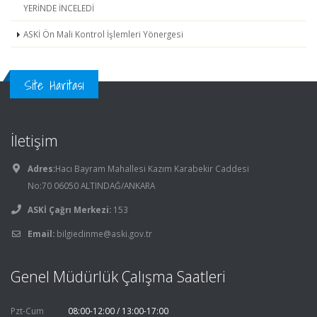
YERİNDE İNCELEDİ
ASKİ Ön Mali Kontrol İşlemleri Yönergesi
Site Haritası
İletişim
Adres:
Hacı Bayram Mahallesi Kazım Karabekir Caddesi
No:70 06050 ALTINDAĞ/ANKARA
ASKİ Çağrı Merkezi:
153
Email:
bilgiedinme@aski.gov.tr
Genel Müdürlük Çalışma Saatleri
Pzt-Cum
08:00-12:00 / 13:00-17:00