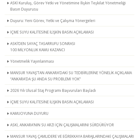
ASKİ Kuruluş, Görev Yetki ve Yönetimine İlişkin Teşkilat Yönetmeliği
Basın Duyurusu
Duyuru: Yeni Görev, Yetki ve Çalışma Yönergeleri
İÇME SUYU KALİTESİNE İLİŞKİN BASIN AÇIKLAMASI
ASKİ’DEN SAYAÇ TASARRUFU SONRASI
100 MİLYONLUK KAMU KAZANCI
Yönetmelik Yayınlanması
MANSUR YAVAŞ’TAN ANKARA’DAKİ SU TEDBİRLERİNE YÖNELİK AÇIKLAMA
“ANKARA’DA ŞU ANDA SU PROBLEMİ YOK”
2026 Yılı Ulusal Staj Programı Başvuruları Başladı
İÇME SUYU KALİTESİNE İLİŞKİN BASIN AÇIKLAMASI
KAMUOYUNA DUYURU
ASKİ, ANKARA’NIN SU ARZI İÇİN ÇALIŞMALARINI SÜRDÜRÜYOR
MANSUR YAVAŞ ÇAMLIDERE VE EĞREKKAYA BARAJLARINDAKİ ÇALIŞMALARI