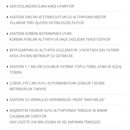
ASKİ DOLANDIRICILARA KARŞI UYARIYOR!
ASKİ’DEN SİNCAN VE ETİMESGUT’UN SU ALTYAPISINA NEŞTER
YILLARDIR TERS İŞLEYEN SİSTEM DÜZELTİLİYOR
ASKİ’DEN KURBAN BAYRAMI’NDA UYARI:
KURBAN ATIKLARI ALTYAPIYI VE HALK SAĞLIĞINI TEHDİT EDİYOR
BEYPAZARI’NIN SU ALTYAPISI GÜÇLENİYOR: 3 NOKTADA DEV YATIRIM
AYDA 259 BİN METREKÜP SU GETİRECEK
ASKİ’DEN 1,1 MİLYAR DOLARLIK YATIRIM: TOPLU TEMEL ATMA VE AÇILIŞ
TÖRENİ
ÇUBUK-2’YE CAN SUYU: KOYUNBABA'DAN GÜNLÜK 100 BİN
METREKÜPLÜK TAKVİYE
ASKİ’DEN SU VERİMLİLİĞİ SEFERBERLİĞİ: HEDEF “MAVİ BELGE”
BAŞKENT’İN YAĞMUR SUYU ALTYAPISINDA TEMİZLİK VE BAKIM
ÇALIŞMALARI SÜRÜYOR
ASKİ 2025’TE 334 BİN IZGARA VE SEL KAPANINI TEMİZLEDİ