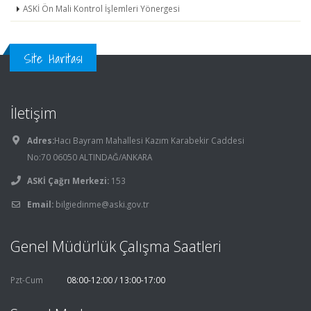
ASKİ Ön Mali Kontrol İşlemleri Yönergesi
Site Haritası
İletişim
Adres:
Hacı Bayram Mahallesi Kazım Karabekir Caddesi
No:70 06050 ALTINDAĞ/ANKARA
ASKİ Çağrı Merkezi:
153
Email:
bilgiedinme@aski.gov.tr
Genel Müdürlük Çalışma Saatleri
Pzt-Cum
08:00-12:00 / 13:00-17:00