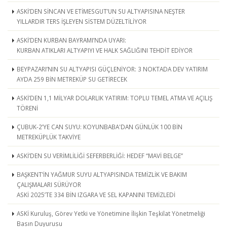
ASKİ’DEN SİNCAN VE ETİMESGUT’UN SU ALTYAPISINA NEŞTER
YILLARDIR TERS İŞLEYEN SİSTEM DÜZELTİLİYOR
ASKİ’DEN KURBAN BAYRAMI’NDA UYARI:
KURBAN ATIKLARI ALTYAPIYI VE HALK SAĞLIĞINI TEHDİT EDİYOR
BEYPAZARI’NIN SU ALTYAPISI GÜÇLENİYOR: 3 NOKTADA DEV YATIRIM
AYDA 259 BİN METREKÜP SU GETİRECEK
ASKİ’DEN 1,1 MİLYAR DOLARLIK YATIRIM: TOPLU TEMEL ATMA VE AÇILIŞ
TÖRENİ
ÇUBUK-2’YE CAN SUYU: KOYUNBABA'DAN GÜNLÜK 100 BİN
METREKÜPLÜK TAKVİYE
ASKİ’DEN SU VERİMLİLİĞİ SEFERBERLİĞİ: HEDEF “MAVİ BELGE”
BAŞKENT’İN YAĞMUR SUYU ALTYAPISINDA TEMİZLİK VE BAKIM
ÇALIŞMALARI SÜRÜYOR
ASKİ 2025’TE 334 BİN IZGARA VE SEL KAPANINI TEMİZLEDİ
ASKİ Kuruluş, Görev Yetki ve Yönetimine İlişkin Teşkilat Yönetmeliği
Basın Duyurusu