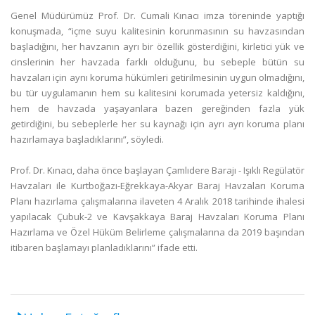
Genel Müdürümüz Prof. Dr. Cumali Kınacı imza töreninde yaptığı
konuşmada, “içme suyu kalitesinin korunmasının su havzasından
başladığını, her havzanın ayrı bir özellik gösterdiğini, kirletici yük ve
cinslerinin her havzada farklı olduğunu, bu sebeple bütün su
havzaları için aynı koruma hükümleri getirilmesinin uygun olmadığını,
bu tür uygulamanın hem su kalitesini korumada yetersiz kaldığını,
hem de havzada yaşayanlara bazen gereğinden fazla yük
getirdiğini, bu sebeplerle her su kaynağı için ayrı ayrı koruma planı
hazırlamaya başladıklarını”, söyledi.
Prof. Dr. Kınacı, daha önce başlayan Çamlıdere Barajı - Işıklı Regülatör
Havzaları ile Kurtboğazı-Eğrekkaya-Akyar Baraj Havzaları Koruma
Planı hazırlama çalışmalarına ilaveten 4 Aralık 2018 tarihinde ihalesi
yapılacak Çubuk-2 ve Kavşakkaya Baraj Havzaları Koruma Planı
Hazırlama ve Özel Hüküm Belirleme çalışmalarına da 2019 başından
itibaren başlamayı planladıklarını” ifade etti.