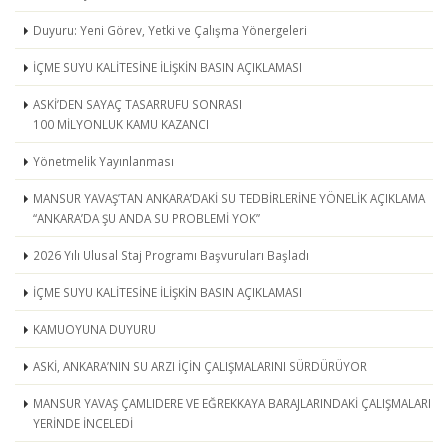
Duyuru: Yeni Görev, Yetki ve Çalışma Yönergeleri
İÇME SUYU KALİTESİNE İLİŞKİN BASIN AÇIKLAMASI
ASKİ’DEN SAYAÇ TASARRUFU SONRASI
100 MİLYONLUK KAMU KAZANCI
Yönetmelik Yayınlanması
MANSUR YAVAŞ’TAN ANKARA’DAKİ SU TEDBİRLERİNE YÖNELİK AÇIKLAMA
“ANKARA’DA ŞU ANDA SU PROBLEMİ YOK”
2026 Yılı Ulusal Staj Programı Başvuruları Başladı
İÇME SUYU KALİTESİNE İLİŞKİN BASIN AÇIKLAMASI
KAMUOYUNA DUYURU
ASKİ, ANKARA’NIN SU ARZI İÇİN ÇALIŞMALARINI SÜRDÜRÜYOR
MANSUR YAVAŞ ÇAMLIDERE VE EĞREKKAYA BARAJLARINDAKİ ÇALIŞMALARI
YERİNDE İNCELEDİ