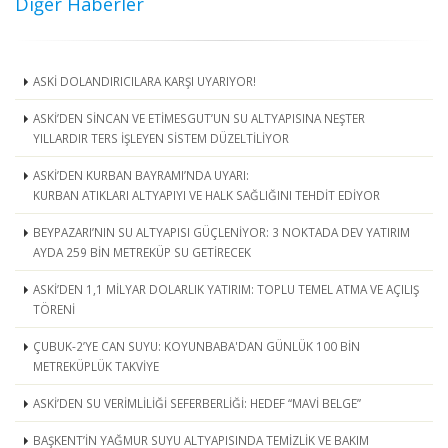
Diğer Haberler
ASKİ DOLANDIRICILARA KARŞI UYARIYOR!
ASKİ’DEN SİNCAN VE ETİMESGUT’UN SU ALTYAPISINA NEŞTER
YILLARDIR TERS İŞLEYEN SİSTEM DÜZELTİLİYOR
ASKİ’DEN KURBAN BAYRAMI’NDA UYARI:
KURBAN ATIKLARI ALTYAPIYI VE HALK SAĞLIĞINI TEHDİT EDİYOR
BEYPAZARI’NIN SU ALTYAPISI GÜÇLENİYOR: 3 NOKTADA DEV YATIRIM
AYDA 259 BİN METREKÜP SU GETİRECEK
ASKİ’DEN 1,1 MİLYAR DOLARLIK YATIRIM: TOPLU TEMEL ATMA VE AÇILIŞ
TÖRENİ
ÇUBUK-2’YE CAN SUYU: KOYUNBABA'DAN GÜNLÜK 100 BİN
METREKÜPLÜK TAKVİYE
ASKİ’DEN SU VERİMLİLİĞİ SEFERBERLİĞİ: HEDEF “MAVİ BELGE”
BAŞKENT’İN YAĞMUR SUYU ALTYAPISINDA TEMİZLİK VE BAKIM