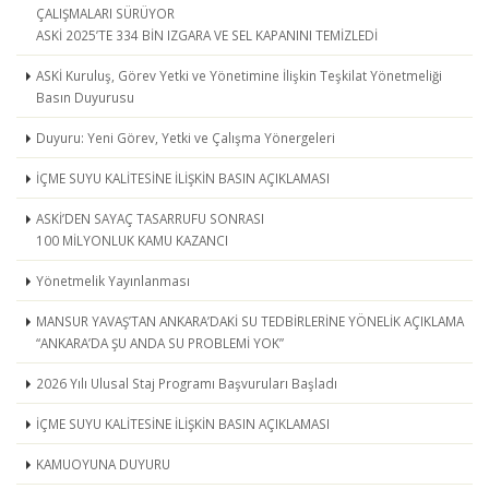
ÇALIŞMALARI SÜRÜYOR
ASKİ 2025’TE 334 BİN IZGARA VE SEL KAPANINI TEMİZLEDİ
ASKİ Kuruluş, Görev Yetki ve Yönetimine İlişkin Teşkilat Yönetmeliği
Basın Duyurusu
Duyuru: Yeni Görev, Yetki ve Çalışma Yönergeleri
İÇME SUYU KALİTESİNE İLİŞKİN BASIN AÇIKLAMASI
ASKİ’DEN SAYAÇ TASARRUFU SONRASI
100 MİLYONLUK KAMU KAZANCI
Yönetmelik Yayınlanması
MANSUR YAVAŞ’TAN ANKARA’DAKİ SU TEDBİRLERİNE YÖNELİK AÇIKLAMA
“ANKARA’DA ŞU ANDA SU PROBLEMİ YOK”
2026 Yılı Ulusal Staj Programı Başvuruları Başladı
İÇME SUYU KALİTESİNE İLİŞKİN BASIN AÇIKLAMASI
KAMUOYUNA DUYURU