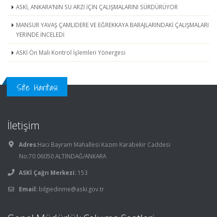
ASKİ, ANKARA’NIN SU ARZI İÇİN ÇALIŞMALARINI SÜRDÜRÜYOR
MANSUR YAVAŞ ÇAMLIDERE VE EĞREKKAYA BARAJLARINDAKİ ÇALIŞMALARI
YERİNDE İNCELEDİ
ASKİ Ön Mali Kontrol İşlemleri Yönergesi
Site Haritası
İletişim
Adres:
Hacı Bayram Mahallesi Kazım Karabekir Caddesi
No:70 06050 ALTINDAĞ/ANKARA
ASKİ Çağrı Merkezi:
153
Email:
bilgiedinme@aski.gov.tr