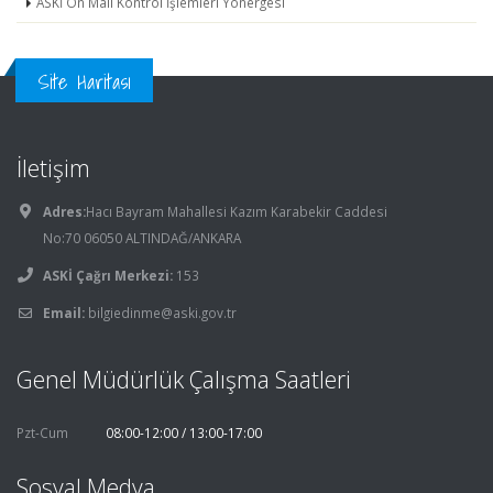
ASKİ Ön Mali Kontrol İşlemleri Yönergesi
Site Haritası
İletişim
Adres:
Hacı Bayram Mahallesi Kazım Karabekir Caddesi
No:70 06050 ALTINDAĞ/ANKARA
ASKİ Çağrı Merkezi:
153
Email:
bilgiedinme@aski.gov.tr
Genel Müdürlük Çalışma Saatleri
Pzt-Cum
08:00-12:00 / 13:00-17:00
Sosyal Medya