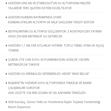
ASKİ’DEN SİNCAN VE ETİMESGUT’UN SU ALTYAPISINA NEŞTER
YILLARDIR TERS İŞLEYEN SİSTEM DÜZELTİLİYOR
ASKİ’DEN KURBAN BAYRAMI’NDA UYARI:
KURBAN ATIKLARI ALTYAPIYI VE HALK SAĞLIĞINI TEHDİT EDİYOR
BEYPAZARI’NIN SU ALTYAPISI GÜÇLENİYOR: 3 NOKTADA DEV YATIRIM
AYDA 259 BİN METREKÜP SU GETİRECEK
ASKİ’DEN 1,1 MİLYAR DOLARLIK YATIRIM: TOPLU TEMEL ATMA VE AÇILIŞ
TÖRENİ
ÇUBUK-2’YE CAN SUYU: KOYUNBABA'DAN GÜNLÜK 100 BİN
METREKÜPLÜK TAKVİYE
ASKİ’DEN SU VERİMLİLİĞİ SEFERBERLİĞİ: HEDEF “MAVİ BELGE”
BAŞKENT’İN YAĞMUR SUYU ALTYAPISINDA TEMİZLİK VE BAKIM
ÇALIŞMALARI SÜRÜYOR
ASKİ 2025’TE 334 BİN IZGARA VE SEL KAPANINI TEMİZLEDİ
ASKİ Kuruluş, Görev Yetki ve Yönetimine İlişkin Teşkilat Yönetmeliği
Basın Duyurusu