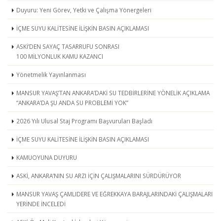
Duyuru: Yeni Görev, Yetki ve Çalışma Yönergeleri
İÇME SUYU KALİTESİNE İLİŞKİN BASIN AÇIKLAMASI
ASKİ’DEN SAYAÇ TASARRUFU SONRASI
100 MİLYONLUK KAMU KAZANCI
Yönetmelik Yayınlanması
MANSUR YAVAŞ’TAN ANKARA’DAKİ SU TEDBİRLERİNE YÖNELİK AÇIKLAMA
“ANKARA’DA ŞU ANDA SU PROBLEMİ YOK”
2026 Yılı Ulusal Staj Programı Başvuruları Başladı
İÇME SUYU KALİTESİNE İLİŞKİN BASIN AÇIKLAMASI
KAMUOYUNA DUYURU
ASKİ, ANKARA’NIN SU ARZI İÇİN ÇALIŞMALARINI SÜRDÜRÜYOR
MANSUR YAVAŞ ÇAMLIDERE VE EĞREKKAYA BARAJLARINDAKİ ÇALIŞMALARI
YERİNDE İNCELEDİ