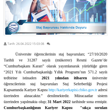
Tarih:
26.04.2022 15:03:08
Üniversite öğrencilerinin staj başvuruları; “
27/10/2020
Tarihli ve 31287 sayılı (mükerrer) Resmi Gazete’de
“Cumhurbaşkanı Kararı” olarak yayımlanarak yürürlüğe giren
“2021 Yılı Cumhurbaşkanlığı Yıllık Programı’nın 571.2 sayılı
tedbirine istinaden
2021 yılından itibaren
üniversite
öğrencilerinin staj başvuruları Staj Seferberliği Projesi
Kapsamında Kariyer Kapısı
http://kariyerkapisi.cbiko.gov.tr
adresi
üzerinden alınacaktır.” denilmektedir.
Müracaatlar sistem
üzerinden yapılmakta olup;
31 Mart 2022
tarihinde sona ermiştir.
Cumhurbaşkanlığının Kariyer Kapısı "sıkça sorulan