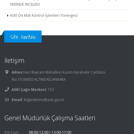
YERİNDE İNCELEDİ
ASKİ Ön Mali Kontrol İşlemleri Yönergesi
Site Haritası
İletişim
Adres:
Hacı Bayram Mahallesi Kazım Karabekir Caddesi
No:70 06050 ALTINDAĞ/ANKARA
ASKİ Çağrı Merkezi:
153
Email:
bilgiedinme@aski.gov.tr
Genel Müdürlük Çalışma Saatleri
Pzt-Cum
08:00-12:00 / 13:00-17:00