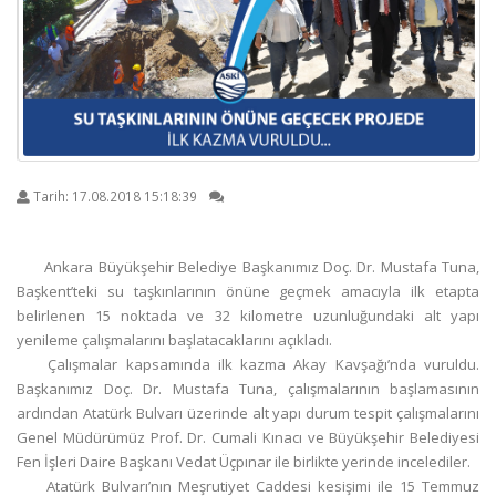
Tarih:
17.08.2018 15:18:39
Ankara Büyükşehir Belediye Başkanımız Doç. Dr. Mustafa Tuna,
Başkent’teki su taşkınlarının önüne geçmek amacıyla ilk etapta
belirlenen 15 noktada ve 32 kilometre uzunluğundaki alt yapı
yenileme çalışmalarını başlatacaklarını açıkladı.
Çalışmalar kapsamında ilk kazma Akay Kavşağı’nda vuruldu.
Başkanımız Doç. Dr. Mustafa Tuna, çalışmalarının başlamasının
ardından Atatürk Bulvarı üzerinde alt yapı durum tespit çalışmalarını
Genel Müdürümüz Prof. Dr. Cumali Kınacı ve Büyükşehir Belediyesi
Fen İşleri Daire Başkanı Vedat Üçpınar ile birlikte yerinde incelediler.
Atatürk Bulvarı’nın Meşrutiyet Caddesi kesişimi ile 15 Temmuz