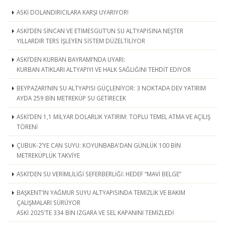
ASKİ DOLANDIRICILARA KARŞI UYARIYOR!
ASKİ’DEN SİNCAN VE ETİMESGUT’UN SU ALTYAPISINA NEŞTER
YILLARDIR TERS İŞLEYEN SİSTEM DÜZELTİLİYOR
ASKİ’DEN KURBAN BAYRAMI’NDA UYARI:
KURBAN ATIKLARI ALTYAPIYI VE HALK SAĞLIĞINI TEHDİT EDİYOR
BEYPAZARI’NIN SU ALTYAPISI GÜÇLENİYOR: 3 NOKTADA DEV YATIRIM
AYDA 259 BİN METREKÜP SU GETİRECEK
ASKİ’DEN 1,1 MİLYAR DOLARLIK YATIRIM: TOPLU TEMEL ATMA VE AÇILIŞ
TÖRENİ
ÇUBUK-2’YE CAN SUYU: KOYUNBABA'DAN GÜNLÜK 100 BİN
METREKÜPLÜK TAKVİYE
ASKİ’DEN SU VERİMLİLİĞİ SEFERBERLİĞİ: HEDEF “MAVİ BELGE”
BAŞKENT’İN YAĞMUR SUYU ALTYAPISINDA TEMİZLİK VE BAKIM
ÇALIŞMALARI SÜRÜYOR
ASKİ 2025’TE 334 BİN IZGARA VE SEL KAPANINI TEMİZLEDİ