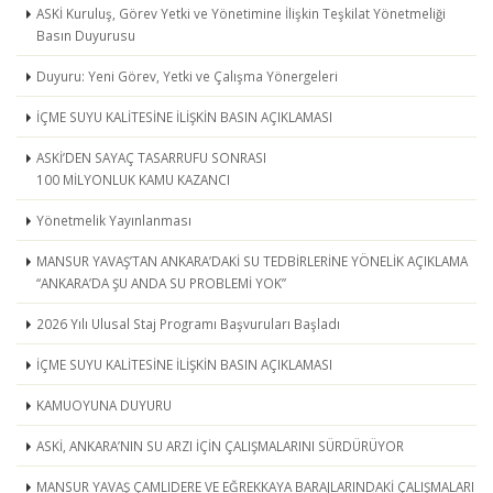
ASKİ Kuruluş, Görev Yetki ve Yönetimine İlişkin Teşkilat Yönetmeliği
Basın Duyurusu
Duyuru: Yeni Görev, Yetki ve Çalışma Yönergeleri
İÇME SUYU KALİTESİNE İLİŞKİN BASIN AÇIKLAMASI
ASKİ’DEN SAYAÇ TASARRUFU SONRASI
100 MİLYONLUK KAMU KAZANCI
Yönetmelik Yayınlanması
MANSUR YAVAŞ’TAN ANKARA’DAKİ SU TEDBİRLERİNE YÖNELİK AÇIKLAMA
“ANKARA’DA ŞU ANDA SU PROBLEMİ YOK”
2026 Yılı Ulusal Staj Programı Başvuruları Başladı
İÇME SUYU KALİTESİNE İLİŞKİN BASIN AÇIKLAMASI
KAMUOYUNA DUYURU
ASKİ, ANKARA’NIN SU ARZI İÇİN ÇALIŞMALARINI SÜRDÜRÜYOR
MANSUR YAVAŞ ÇAMLIDERE VE EĞREKKAYA BARAJLARINDAKİ ÇALIŞMALARI