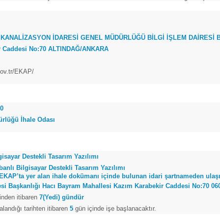
 KANALİZASYON İDARESİ GENEL MÜDÜRLÜĞÜ BİLGİ İŞLEM DAİRESİ 
r Caddesi No:70 ALTINDAĞ/ANKARA
gov.tr/EKAP/
00
rlüğü İhale Odası
isayar Destekli Tasarım Yazılımı
anlı Bilgisayar Destekli Tasarım Yazılımı
e EKAP’ta yer alan ihale dokümanı içinde bulunan idari şartnameden ulaşıl
resi Başkanlığı Hacı Bayram Mahallesi Kazım Karabekir Caddesi No:70
inden itibaren
7(Yedi) gündür
andığı tarihten itibaren
5
gün içinde işe başlanacaktır.