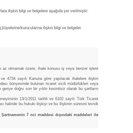
ara ilişkin bilgi ve belgelere aşağıda yer verilmiştir:
ç)/üyelerine/kurucularına ilişkin bilgi ve belgeler.
 az olmamak üzere, ihale konusu iş veya benzer işlere
 ve 4734 sayılı Kanuna göre yapılacak ihalelere ilişkin
dası bünyesinde bulunan ticaret sicili müdürlükleri veya
eriye doğru son bir yıldır kesintisiz olarak bu şartların
eneyiminin 13/1/2011 tarihli ve 6102 sayılı Türk Ticaret
 halinde bu hukuki ilişkiyi ve bu ilişkinin süresini tevsik
bu Şartnamenin 7 nci maddesi dışındaki maddeleri ile