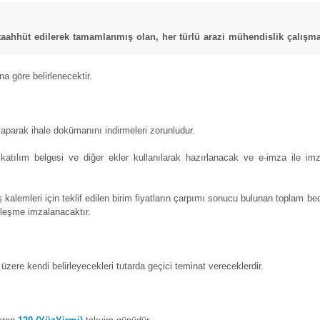
hhüt edilerek tamamlanmış olan, her türlü arazi mühendislik çalışmalar
a göre belirlenecektir.
aparak ihale dokümanını indirmeleri zorunludur.
 katılım belgesi ve diğer ekler kullanılarak hazırlanacak ve e-imza ile i
u iş kalemleri için teklif edilen birim fiyatların çarpımı sonucu bulunan toplam be
özleşme imzalanacaktır.
üzere kendi belirleyecekleri tutarda geçici teminat vereceklerdir.