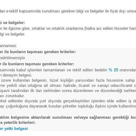
ından e-teklif kapsamında sunulması gereken bilgi ve belgeler ile fiyat dışı unsurl
i ve belgeler:
r ile ilgisine göre, ortaklar ve ortaklık oranlarına (halka arz edilen hisseler hari
lgi ve belgeler.
eyannamesi.
er ile bunların taşıması gereken kriterler:
elirtilmemiştir.
er ile bunların taşıması gereken kriterler:
samında kabul işlemleri tamamlanan ve teklif edilen bedelin
% 25
oranından
ün deneyim belgesi.
zere kullanılan belgenin, tüzel kişiliğin yarısından fazla hissesine sahip
 yetkili olan ortağına ait olması halinde, ticaret ve sanayi odası/ticaret o
ir tarafından ilk ilan tarihinden sonra düzenlenen ve düzenlendiği tarihten g
sı zorunludur.
t edilenler dışında yurt dışında gerçekleştirilen işlerden elde edilen iş d
 çoğunluğuna dayanarak kurulan şirketler topluluğu ilişkisi içinde kullanılması
e katılım belgesine aktarılarak sunulması ve/veya sağlanması gerektiği 
yeterlik kriterleri:
r yetki belgesi