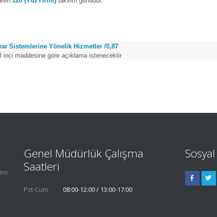
baren
120 (YüzYirmi)
takvim günüdür.
yar Sistemlerine Yönelik Hizmetler /0,87
38 inci maddesine göre açıklama istenecektir
Genel Müdürlük Çalışma
Sosya
Saatleri
esi
Pzt-Cum
08:00-12:00 / 13:00-17:00