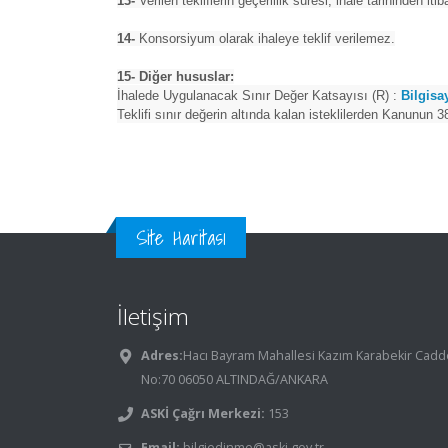
13-
Verilen tekliflerin geçerlilik süresi, ihale tarihinden iti
14-
Konsorsiyum olarak ihaleye teklif verilemez.
15- Diğer hususlar:
İhalede Uygulanacak Sınır Değer Katsayısı (R) :
Bilgisa
Teklifi sınır değerin altında kalan isteklilerden Kanunun 
Site Haritası
İletişim
Adres:
Hacı Bayram Mahallesi Kazım Karabekir Cadd
No:70 06050 ALTINDAĞ/ANKARA
ASKİ Çağrı Merkezi:
153
Email:
bilgiedinme@aski.gov.tr