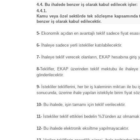
4.4. Bu ihalede benzer iş olarak kabul edilecek işler:
4.4.1.
Kamu veya özel sektörde tek sözleşme kapsamında taa
benzer iş olarak kabul edilecektir.
5-
Ekonomik açıdan en avantajlı teklif sadece fiyat esasın
6-
İhaleye sadece yerli istekliler katılabilecektir.
7-
İhaleye teklif verecek olanların, EKAP hesabına giriş y
8-
Teklifler, EKAP üzerinden teklif mektubu ile ihaleye
gönderilecektir.
9-
İstekliler tekliflerini, her bir iş kaleminin miktarı ile b
sonucunda, üzerine ihale yapılan istekliyle birim fiyat s
10-
Bu ihalede, işin tamamı için teklif verilecektir.
11-
İstekliler teklif ettikleri bedelin %3’ünden az olmamak 
12-
Bu ihalede elektronik eksiltme yapılmayacaktır.