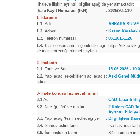
İhaleye ilişkin ayrıntılı bilgiler aşağıda yer almaktadır:
İhale Kayıt Numarası (İKN)
:
2026/931510
1- İdarenin
1.1.
Adı
:
ANKARA SU VE
1.2.
Adresi
:
Kazım Karabeki
1.3.
Telefon numarası
:
03126161126
1.4.
İhale dokümanının görülebileceği
:
https://ekap.kik.
ve indirilebileceği internet sayfası
2- İhalenin
2.1.
Tarih ve Saati
:
15.06.2026 - 10:
2.2.
Yapılacağı (e-tekliflerin açılacağı)
:
Aski Genel Müdü
adres
3- İhale konusu hizmet alımının
3.1
Adı
:
CAD Tabanlı Bilg
3.2.
Niteliği, türü ve miktarı
:
2 Kalem CAD Tab
Ayrıntılı bilgiy
3.3.
Yapılacağı/teslim edileceği yer
:
Bilgi İşlem Dai
3.4.
Süresi/teslim tarihi
:
İşe başlama tarih
3.5.
İşe başlama tarihi
:
Sözleşmenin imzal