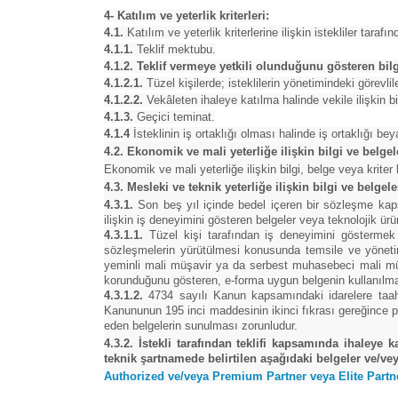
4- Katılım ve yeterlik kriterleri:
4.1.
Katılım ve yeterlik kriterlerine ilişkin istekliler taraf
4.1.1.
Teklif mektubu.
4.1.2. Teklif vermeye yetkili olunduğunu gösteren bilg
4.1.2.1.
Tüzel kişilerde; isteklilerin yönetimindeki görevlile
4.1.2.2.
Vekâleten ihaleye katılma halinde vekile ilişkin bi
4.1.3.
Geçici teminat.
4.1.4
İsteklinin iş ortaklığı olması halinde iş ortaklığı b
4.2. Ekonomik ve mali yeterliğe ilişkin bilgi ve belgel
Ekonomik ve mali yeterliğe ilişkin bilgi, belge veya kriter b
4.3. Mesleki ve teknik yeterliğe ilişkin bilgi ve belgel
4.3.1.
Son beş yıl içinde bedel içeren bir sözleşme kap
ilişkin iş deneyimini gösteren belgeler veya teknolojik ür
4.3.1.1.
Tüzel kişi tarafından iş deneyimini göstermek ü
sözleşmelerin yürütülmesi konusunda temsile ve yönetime
yeminli mali müşavir ya da serbest muhasebeci mali müşav
korunduğunu gösteren, e-forma uygun belgenin kullanılma
4.3.1.2.
4734 sayılı Kanun kapsamındaki idarelere taahhü
Kanununun 195 inci maddesinin ikinci fıkrası gereğince pay
eden belgelerin sunulması zorunludur.
4.3.2. İstekli tarafından teklifi kapsamında ihaley
teknik şartnamede belirtilen aşağıdaki belgeler ve/veya 
Authorized ve/veya Premium Partner veya Elite Partne