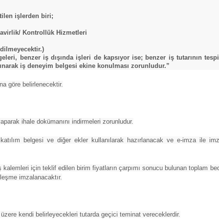
ilen işlerden biri;
virlik/ Kontrollük Hizmetleri
dilmeyecektir.)
leri, benzer iş dışında işleri de kapsıyor ise; benzer iş tutarının tesp
alınarak iş deneyim belgesi ekine konulması zorunludur.”
a göre belirlenecektir.
aparak ihale dokümanını indirmeleri zorunludur.
 katılım belgesi ve diğer ekler kullanılarak hazırlanacak ve e-imza ile i
u iş kalemleri için teklif edilen birim fiyatların çarpımı sonucu bulunan toplam be
özleşme imzalanacaktır.
üzere kendi belirleyecekleri tutarda geçici teminat vereceklerdir.