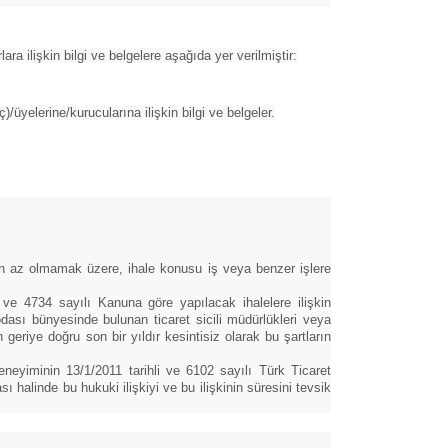
ara ilişkin bilgi ve belgelere aşağıda yer verilmiştir:
ç)/üyelerine/kurucularına ilişkin bilgi ve belgeler.
 az olmamak üzere, ihale konusu iş veya benzer işlere
 ve 4734 sayılı Kanuna göre yapılacak ihalelere ilişkin
dası bünyesinde bulunan ticaret sicili müdürlükleri veya
eriye doğru son bir yıldır kesintisiz olarak bu şartların
eneyiminin 13/1/2011 tarihli ve 6102 sayılı Türk Ticaret
 halinde bu hukuki ilişkiyi ve bu ilişkinin süresini tevsik