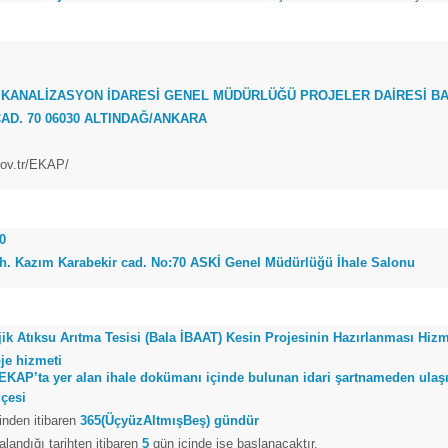
 KANALİZASYON İDARESİ GENEL MÜDÜRLÜĞÜ PROJELER DAİRESİ BA
AD. 70 06030 ALTINDAĞ/ANKARA
gov.tr/EKAP/
00
. Kazım Karabekir cad. No:70 ASKİ Genel Müdürlüğü İhale Salonu
ojik Atıksu Arıtma Tesisi (Bala İBAAT) Kesin Projesinin Hazırlanması Hizm
oje hizmeti
e EKAP’ta yer alan ihale dokümanı içinde bulunan idari şartnameden ulaşıl
lçesi
inden itibaren
365(ÜçyüzAltmışBeş) gündür
andığı tarihten itibaren
5
gün içinde işe başlanacaktır.