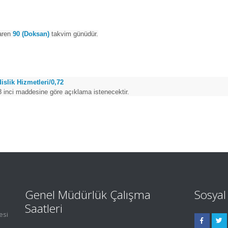
baren
90 (Doksan)
takvim günüdür.
slik Hizmetleri/0,72
38 inci maddesine göre açıklama istenecektir.
Genel Müdürlük Çalışma
Sosya
Saatleri
esi