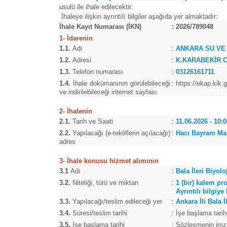
usulü ile ihale edilecektir.
İhaleye ilişkin ayrıntılı bilgiler aşağıda yer almaktadır:
İhale Kayıt Numarası (İKN)
:
2026/789048
1- İdarenin
1.1.
Adı
:
ANKARA SU VE
1.2.
Adresi
:
K.KARABEKİR C
1.3.
Telefon numarası
:
03126161711
1.4.
İhale dokümanının görülebileceği
:
https://ekap.kik.
ve indirilebileceği internet sayfası
2- İhalenin
2.1.
Tarih ve Saati
:
11.06.2026 - 10:
2.2.
Yapılacağı (e-tekliflerin açılacağı)
:
Hacı Bayram Mah
adres
3- İhale konusu hizmet alımının
3.1
Adı
:
Bala İleri Biyol
3.2.
Niteliği, türü ve miktarı
:
1 (bir) kalem pr
Ayrıntılı bilgiy
3.3.
Yapılacağı/teslim edileceği yer
:
Ankara İli Bala İ
3.4.
Süresi/teslim tarihi
:
İşe başlama tarih
3.5.
İşe başlama tarihi
:
Sözleşmenin imzal