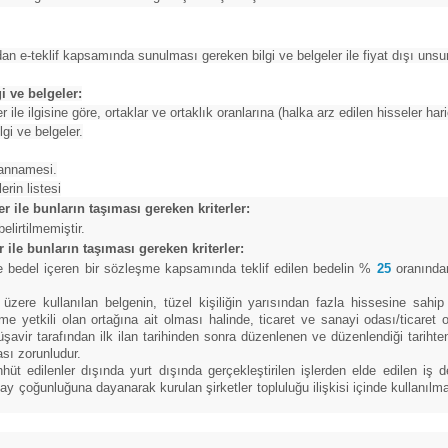
ından e-teklif kapsamında sunulması gereken bilgi ve belgeler ile fiyat dışı unsurl
i ve belgeler:
r ile ilgisine göre, ortaklar ve ortaklık oranlarına (halka arz edilen hisseler hari
lgi ve belgeler.
eyannamesi.
erin listesi
er ile bunların taşıması gereken kriterler:
elirtilmemiştir.
er ile bunların taşıması gereken kriterler:
nde bedel içeren bir sözleşme kapsamında teklif edilen bedelin %
25
oranından
zere kullanılan belgenin, tüzel kişiliğin yarısından fazla hissesine sahip
 yetkili olan ortağına ait olması halinde, ticaret ve sanayi odası/ticaret o
ir tarafından ilk ilan tarihinden sonra düzenlenen ve düzenlendiği tarihten g
sı zorunludur.
t edilenler dışında yurt dışında gerçekleştirilen işlerden elde edilen iş d
 çoğunluğuna dayanarak kurulan şirketler topluluğu ilişkisi içinde kullanılması