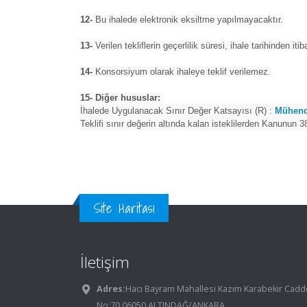
12-
Bu ihalede elektronik eksiltme yapılmayacaktır.
13-
Verilen tekliflerin geçerlilik süresi, ihale tarihinden iti
14-
Konsorsiyum olarak ihaleye teklif verilemez.
15- Diğer hususlar:
İhalede Uygulanacak Sınır Değer Katsayısı (R) :
Mühendi
Teklifi sınır değerin altında kalan isteklilerden Kanunun 
Site Haritası
İletişim
Adres:
Hacı Bayram Mahallesi Kazım Karabekir Cadd
No:70 06050 ALTINDAĞ/ANKARA