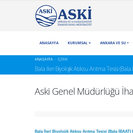
ANASAYFA
KURUMSAL
ANKARA VE SU
ANASAYFA
İÇERIK
Bala İleri Biyolojik Atıksu Arıtma Tesisi (Ba
Aski Genel Müdürlüğü İha
Bala İleri Biyolojik Atıksu Arıtma Tesisi (Bala İBAAT