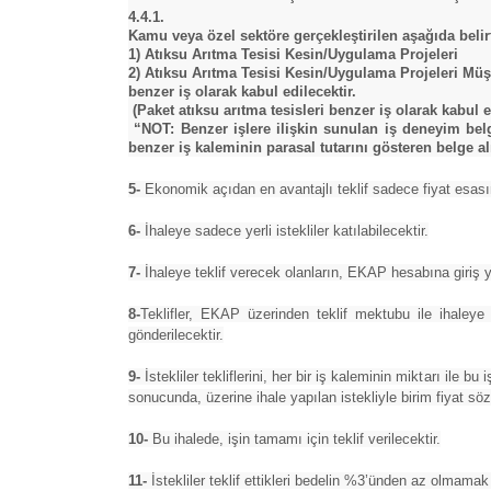
4.4.1.
Kamu veya özel sektöre gerçekleştirilen aşağıda belirt
1) Atıksu Arıtma Tesisi Kesin/Uygulama Projeleri
2) Atıksu Arıtma Tesisi Kesin/Uygulama Projeleri Müşa
benzer iş olarak kabul edilecektir.
(Paket atıksu arıtma tesisleri benzer iş olarak kabul e
“NOT: Benzer işlere ilişkin sunulan iş deneyim belge
benzer iş kaleminin parasal tutarını gösteren belge 
5-
Ekonomik açıdan en avantajlı teklif sadece fiyat esasın
6-
İhaleye sadece yerli istekliler katılabilecektir.
7-
İhaleye teklif verecek olanların, EKAP hesabına giriş y
8-
Teklifler, EKAP üzerinden teklif mektubu ile ihaleye
gönderilecektir.
9-
İstekliler tekliflerini, her bir iş kaleminin miktarı ile b
sonucunda, üzerine ihale yapılan istekliyle birim fiyat s
10-
Bu ihalede, işin tamamı için teklif verilecektir.
11-
İstekliler teklif ettikleri bedelin %3’ünden az olmamak 