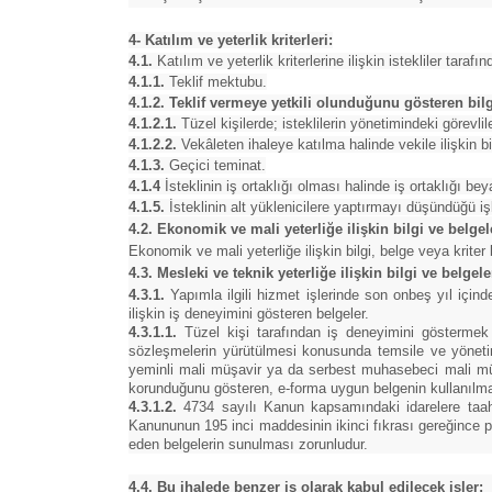
4- Katılım ve yeterlik kriterleri:
4.1.
Katılım ve yeterlik kriterlerine ilişkin istekliler taraf
4.1.1.
Teklif mektubu.
4.1.2. Teklif vermeye yetkili olunduğunu gösteren bilg
4.1.2.1.
Tüzel kişilerde; isteklilerin yönetimindeki görevlile
4.1.2.2.
Vekâleten ihaleye katılma halinde vekile ilişkin bi
4.1.3.
Geçici teminat.
4.1.4
İsteklinin iş ortaklığı olması halinde iş ortaklığı b
4.1.5.
İsteklinin alt yüklenicilere yaptırmayı düşündüğü işl
4.2. Ekonomik ve mali yeterliğe ilişkin bilgi ve belgel
Ekonomik ve mali yeterliğe ilişkin bilgi, belge veya kriter b
4.3. Mesleki ve teknik yeterliğe ilişkin bilgi ve belgel
4.3.1.
Yapımla ilgili hizmet işlerinde son onbeş yıl içi
ilişkin iş deneyimini gösteren belgeler.
4.3.1.1.
Tüzel kişi tarafından iş deneyimini göstermek ü
sözleşmelerin yürütülmesi konusunda temsile ve yönetime
yeminli mali müşavir ya da serbest muhasebeci mali müşav
korunduğunu gösteren, e-forma uygun belgenin kullanılma
4.3.1.2.
4734 sayılı Kanun kapsamındaki idarelere taahhü
Kanununun 195 inci maddesinin ikinci fıkrası gereğince pay
eden belgelerin sunulması zorunludur.
4.4. Bu ihalede benzer iş olarak kabul edilecek işler: