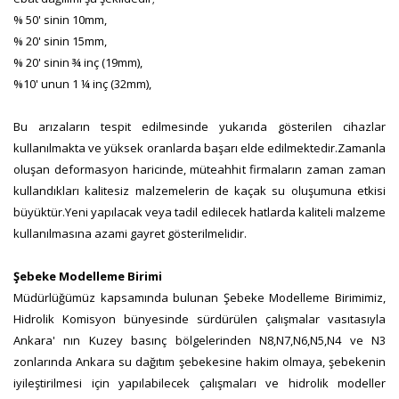
% 50' sinin 10mm,
% 20' sinin 15mm,
% 20' sinin ¾ inç (19mm),
%10' unun 1 ¼ inç (32mm),
Bu arızaların tespit edilmesinde yukarıda gösterilen cihazlar
kullanılmakta ve yüksek oranlarda başarı elde edilmektedir.Zamanla
oluşan deformasyon haricinde, müteahhit firmaların zaman zaman
kullandıkları kalitesiz malzemelerin de kaçak su oluşumuna etkisi
büyüktür.Yeni yapılacak veya tadil edilecek hatlarda kaliteli malzeme
kullanılmasına azami gayret gösterilmelidir.
Şebeke Modelleme Birimi
Müdürlüğümüz kapsamında bulunan Şebeke Modelleme Birimimiz,
Hidrolik Komisyon bünyesinde sürdürülen çalışmalar vasıtasıyla
Ankara' nın Kuzey basınç bölgelerinden N8,N7,N6,N5,N4 ve N3
zonlarında Ankara su dağıtım şebekesine hakim olmaya, şebekenin
iyileştirilmesi için yapılabilecek çalışmaları ve hidrolik modeller