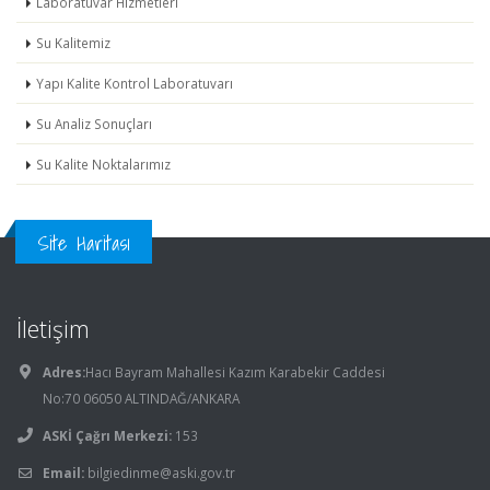
Laboratuvar Hizmetleri
Su Kalitemiz
Yapı Kalite Kontrol Laboratuvarı
Su Analiz Sonuçları
Su Kalite Noktalarımız
Site Haritası
İletişim
Adres:
Hacı Bayram Mahallesi Kazım Karabekir Caddesi
No:70 06050 ALTINDAĞ/ANKARA
ASKİ Çağrı Merkezi:
153
Email:
bilgiedinme@aski.gov.tr