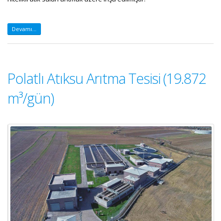
Devamı...
Polatlı Atıksu Arıtma Tesisi (19.872
m³/gün)