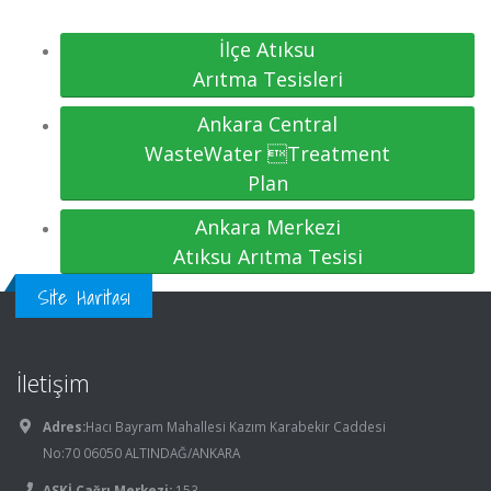
İlçe Atıksu
Arıtma Tesisleri
Ankara Central
WasteWater Treatment
Plan
Ankara Merkezi
Atıksu Arıtma Tesisi
Site Haritası
İletişim
Adres:
Hacı Bayram Mahallesi Kazım Karabekir Caddesi
No:70 06050 ALTINDAĞ/ANKARA
ASKİ Çağrı Merkezi:
153