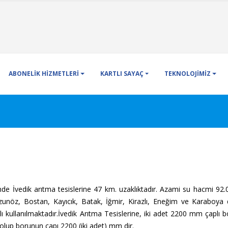
ABONELİK HİZMETLERİ
KARTLI SAYAÇ
TEKNOLOJİMİZ
inde İvedik arıtma tesislerine 47 km. uzaklıktadır. Azami su hacmi 92
Uzunöz, Bostan, Kayıcık, Batak, İğmir, Kirazlı, Eneğim ve Karaboya d
ullanılmaktadır.İvedik Arıtma Tesislerine, iki adet 2200 mm çaplı bo
olup borunun çapı 2200 (iki adet) mm dir.