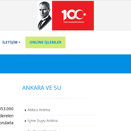
İLETİŞİM
ONLİNE İŞLEMLER
ANKARA VE SU
.053.000
Atıksu Arıtma
ereleri
İçme Suyu Arıtma
rularla