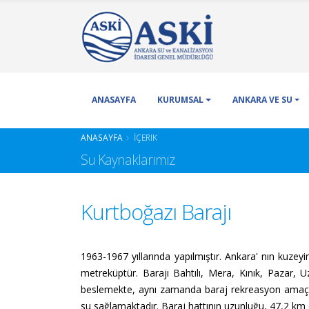
ANASAYFA
KURUMSAL
ANKARA VE SU
ANASAYFA
İÇERIK
Su Kaynaklarımız
Kurtboğazı Barajı
1963-1967 yıllarında yapılmıştır. Ankara' nın kuzey
metreküptür. Barajı Bahtılı, Mera, Kınık, Pazar, 
beslemekte, aynı zamanda baraj rekreasyon amaçlı k
su sağlamaktadır. Baraj hattının uzunluğu, 47,2 km 