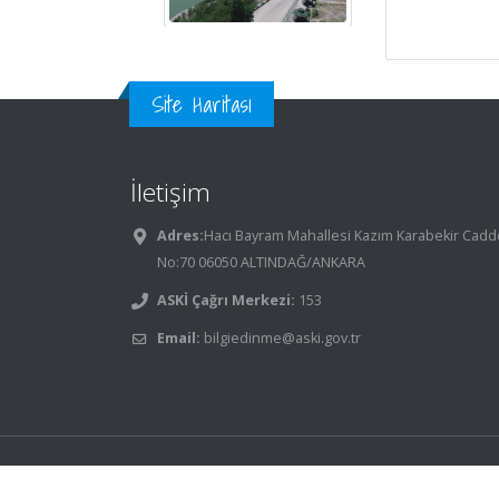
Site Haritası
İletişim
Adres:
Hacı Bayram Mahallesi Kazım Karabekir Cadd
No:70 06050 ALTINDAĞ/ANKARA
ASKİ Çağrı Merkezi:
153
Email:
bilgiedinme@aski.gov.tr